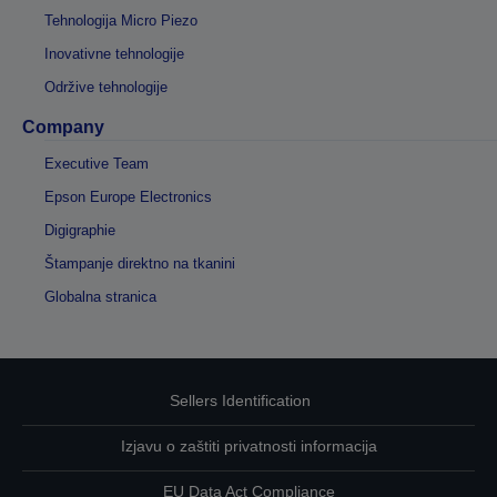
Tehnologija Micro Piezo
Inovativne tehnologije
Održive tehnologije
Company
Executive Team
Epson Europe Electronics
Digigraphie
Štampanje direktno na tkanini
Globalna stranica
Sellers Identification
Izjavu o zaštiti privatnosti informacija
EU Data Act Compliance