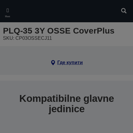
Skip
to
Pretr
main
Meni
content
PLQ-35 3Y OSSE CoverPlus
SKU: CP03OSSECJ11
Где купити
Kompatibilne glavne
jedinice