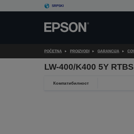
Skip
SRPSKI
to
main
content
POČETNA
PROIZVODI
GARANCIJA
CO
LW-400/K400 5Y RTBS
Компатибилност