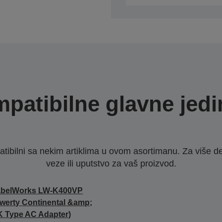
patibilne glavne jedi
ibilni sa nekim artiklima u ovom asortimanu. Za više d
veze ili uputstvo za vaš proizvod.
abelWorks LW-K400VP
werty Continental &amp;
 Type AC Adapter)