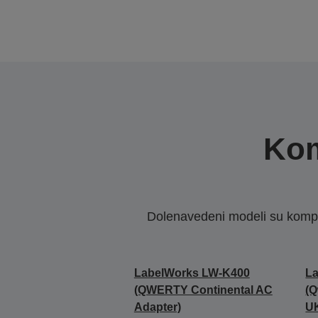
Kom
Dolenavedeni modeli su kompat
LabelWorks LW-K400
L
(QWERTY Continental AC
(Q
Adapter)
UK