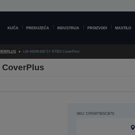
KUĆA
PREDUZEĆA
INDUSTRIJA
PROIZVODI
MASTILO
VERPLUS
LW-400/K400 5Y RTBS CoverPlus
 CoverPlus
SKU: CP05RTBSCB70