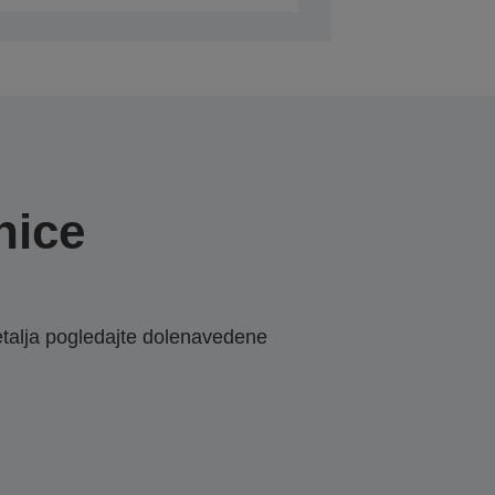
nice
etalja pogledajte dolenavedene