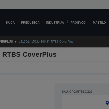
KUĆA
PREDUZEĆA
INDUSTRIJA
PROIZVODI
MASTILO
VERPLUS
L4150/L4156/L4160 3Y RTBS CoverPlus
Y RTBS CoverPlus
SKU: CP03RTBSCG25