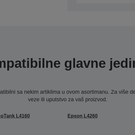
patibilne glavne jedi
ibilni sa nekim artiklima u ovom asortimanu. Za više d
veze ili uputstvo za vaš proizvod.
coTank L4160
Epson L4260