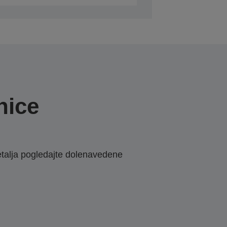
nice
etalja pogledajte dolenavedene