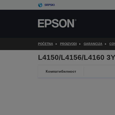
Skip
SRPSKI
to
main
content
POČETNA
PROIZVODI
GARANCIJA
CO
L4150/L4156/L4160 3
Компатибилност