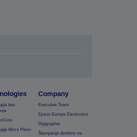
nologies
Company
gija bez
Executive Team
nja
Epson Europe Electronics
onCore
Digigraphie
gija Micro Piezo
Štampanje direktno na