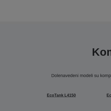
Kom
Dolenavedeni modeli su kompat
EcoTank L4150
E