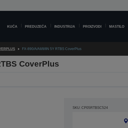
KUĆA
PREDUZEĆA
INDUSTRIJA
PROIZVODI
MASTILO
VERPLUS
FX-890/A/AII/II/IIN 5Y RTBS CoverPlus
Y RTBS CoverPlus
SKU: CP05RTBSC524