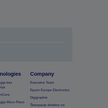
nologies
Company
gija bez
Executive Team
nja
Epson Europe Electronics
onCore
Digigraphie
gija Micro Piezo
Štampanje direktno na