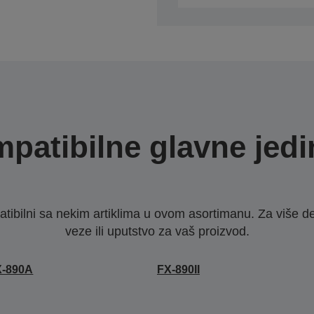
patibilne glavne jedi
ibilni sa nekim artiklima u ovom asortimanu. Za više d
veze ili uputstvo za vaš proizvod.
X-890A
FX-890II