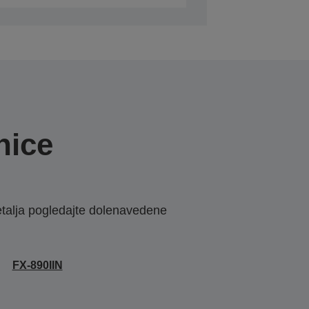
nice
etalja pogledajte dolenavedene
FX-890IIN