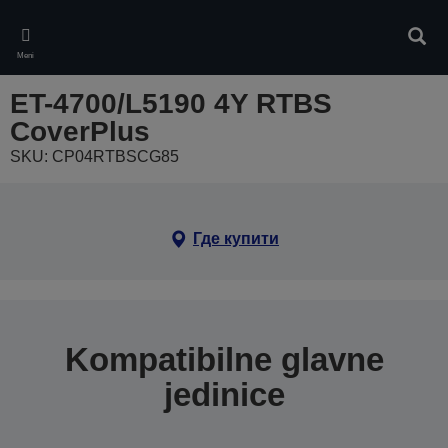
Skip
to
Pretr
main
Meni
content
ET-4700/L5190 4Y RTBS
CoverPlus
SKU: CP04RTBSCG85
Где купити
Kompatibilne glavne
jedinice