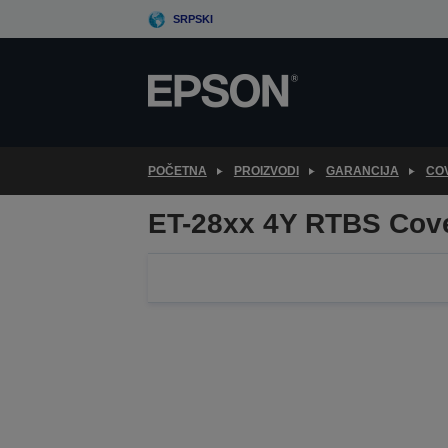
Skip
SRPSKI
to
main
content
POČETNA
PROIZVODI
GARANCIJA
CO
ET-28xx 4Y RTBS Cov