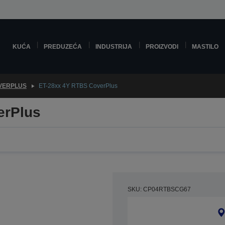
KUĆA
PREDUZEĆA
INDUSTRIJA
PROIZVODI
MASTILO
VERPLUS
ET-28xx 4Y RTBS CoverPlus
erPlus
SKU: CP04RTBSCG67