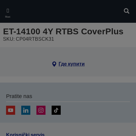
Skip
to
Pretr
main
Meni
content
ET-14100 4Y RTBS CoverPlus
SKU: CP04RTBSCK31
Где купити
Pratite nas
Korisnički servis