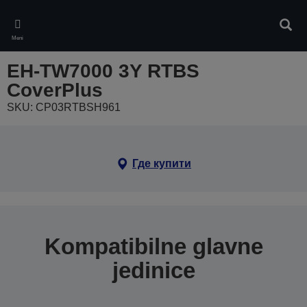
Skip
to
Pretr
main
Meni
content
EH-TW7000 3Y RTBS
CoverPlus
SKU: CP03RTBSH961
Где купити
Kompatibilne glavne
jedinice