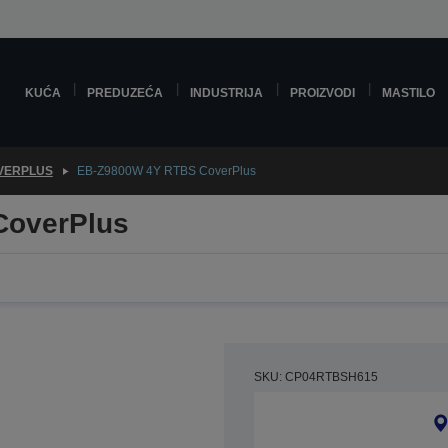
KUĆA
PREDUZEĆA
INDUSTRIJA
PROIZVODI
MASTILO
VERPLUS
EB-Z9800W 4Y RTBS CoverPlus
CoverPlus
SKU: CP04RTBSH615