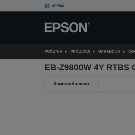
Skip
SRPSKI
to
main
content
POČETNA
PROIZVODI
GARANCIJA
CO
EB-Z9800W 4Y RTBS 
Компатибилност