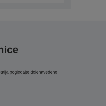
nice
etalja pogledajte dolenavedene