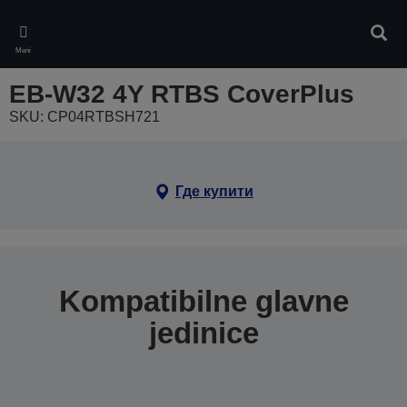
Skip
to
Pretr
main
Meni
content
EB-W32 4Y RTBS CoverPlus
SKU: CP04RTBSH721
Где купити
Kompatibilne glavne
jedinice