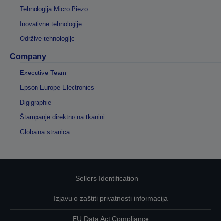
Tehnologija Micro Piezo
Inovativne tehnologije
Održive tehnologije
Company
Executive Team
Epson Europe Electronics
Digigraphie
Štampanje direktno na tkanini
Globalna stranica
Sellers Identification
Izjavu o zaštiti privatnosti informacija
EU Data Act Compliance