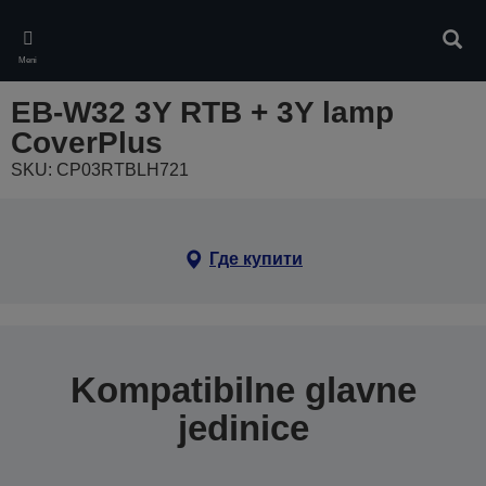
Skip
to
Pretr
main
Meni
content
EB-W32 3Y RTB + 3Y lamp
CoverPlus
SKU: CP03RTBLH721
Где купити
Kompatibilne glavne
jedinice