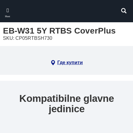
Skip
to
Pretr
main
Meni
content
EB-W31 5Y RTBS CoverPlus
SKU: CP05RTBSH730
Где купити
Kompatibilne glavne
jedinice