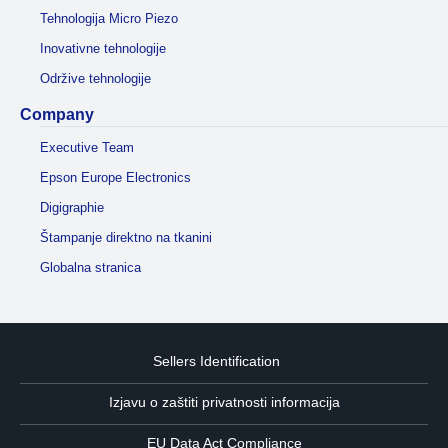
Tehnologija Micro Piezo
Inovativne tehnologije
Održive tehnologije
Company
Executive Team
Epson Europe Electronics
Digigraphie
Štampanje direktno na tkanini
Globalna stranica
Sellers Identification
Izjavu o zaštiti privatnosti informacija
EU Data Act Compliance