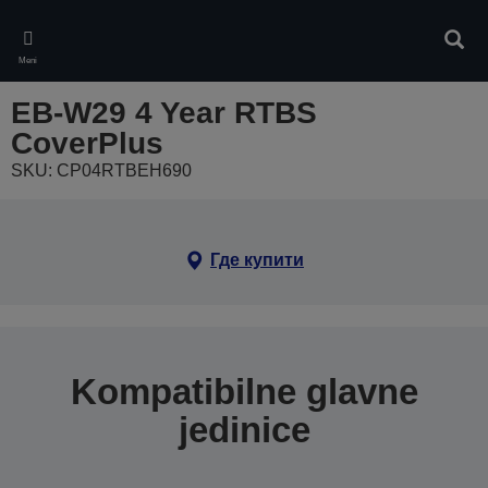
Skip
to
Pretr
main
Meni
content
EB-W29 4 Year RTBS
CoverPlus
SKU: CP04RTBEH690
Где купити
Kompatibilne glavne
jedinice