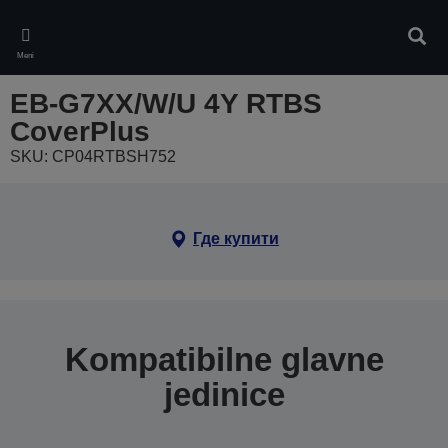
Skip
to
Pretr
main
Meni
content
EB-G7XX/W/U 4Y RTBS
CoverPlus
SKU: CP04RTBSH752
Где купити
Kompatibilne glavne
jedinice