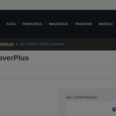
KUĆA
PREDUZEĆA
INDUSTRIJA
PROIZVODI
MASTILO
VERPLUS
EB-575W/i 4Y RTBS CoverPlus
overPlus
SKU: CP04RTBSH601