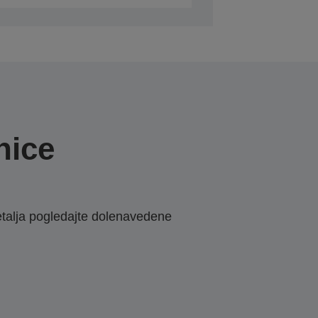
nice
etalja pogledajte dolenavedene