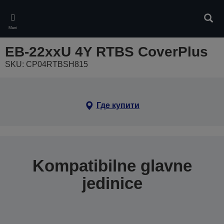
Skip
to
Pretr
main
Meni
content
EB-22xxU 4Y RTBS CoverPlus
SKU: CP04RTBSH815
Где купити
Kompatibilne glavne
jedinice