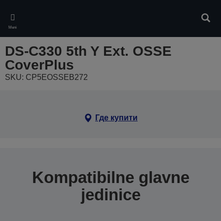
Skip
to
Pretr
main
Meni
content
DS-C330 5th Y Ext. OSSE
CoverPlus
SKU: CP5EOSSEB272
Где купити
Kompatibilne glavne
jedinice