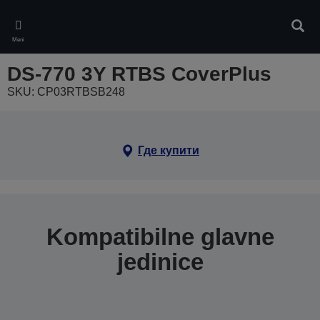
Skip
to
Pretr
main
Meni
content
DS-770 3Y RTBS CoverPlus
SKU: CP03RTBSB248
Где купити
Kompatibilne glavne
jedinice