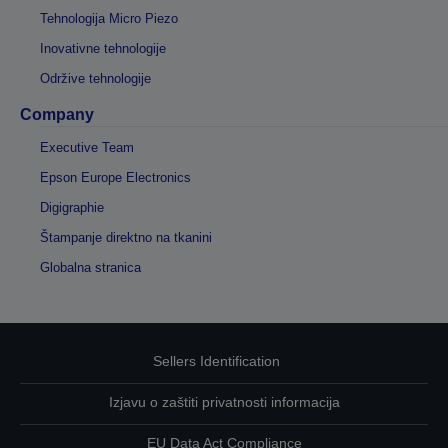
Tehnologija Micro Piezo
Inovativne tehnologije
Održive tehnologije
Company
Executive Team
Epson Europe Electronics
Digigraphie
Štampanje direktno na tkanini
Globalna stranica
Sellers Identification
Izjavu o zaštiti privatnosti informacija
EU Data Act Compliance