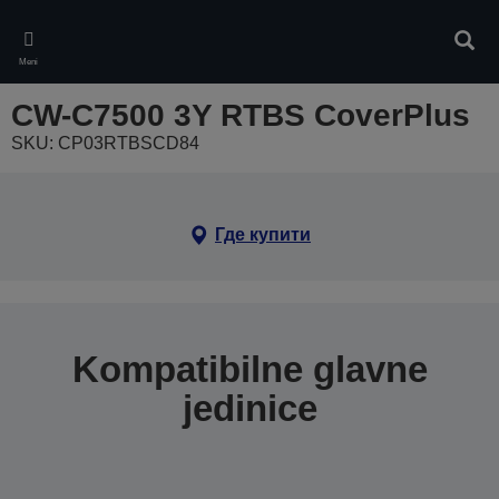
Skip
to
Pretr
main
Meni
content
CW-C7500 3Y RTBS CoverPlus
SKU: CP03RTBSCD84
Где купити
Kompatibilne glavne
jedinice