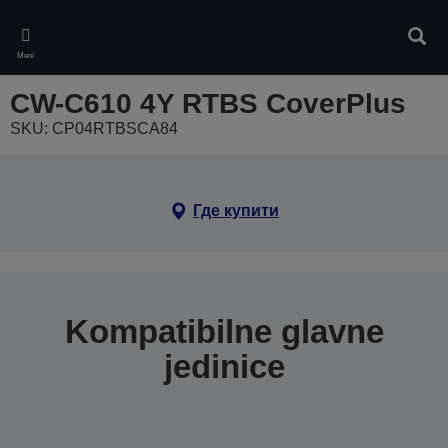
Skip
to
Pretr
main
Meni
content
CW-C610 4Y RTBS CoverPlus
SKU: CP04RTBSCA84
Где купити
Kompatibilne glavne
jedinice