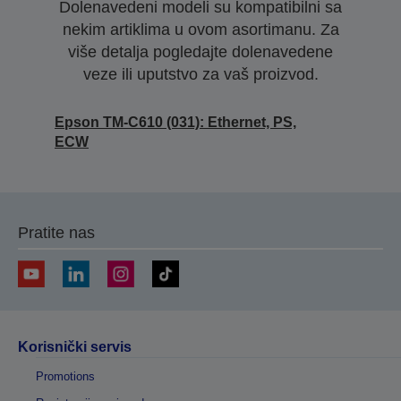
Dolenavedeni modeli su kompatibilni sa
nekim artiklima u ovom asortimanu. Za
više detalja pogledajte dolenavedene
veze ili uputstvo za vaš proizvod.
Epson TM-C610 (031): Ethernet, PS,
ECW
Pratite nas
Korisnički servis
Promotions