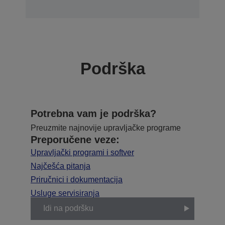
Podrška
Potrebna vam je podrška?
Preuzmite najnovije upravljačke programe
Preporučene veze:
Upravljački programi i softver
Najčešća pitanja
Priručnici i dokumentacija
Usluge servisiranja
Idi na podršku