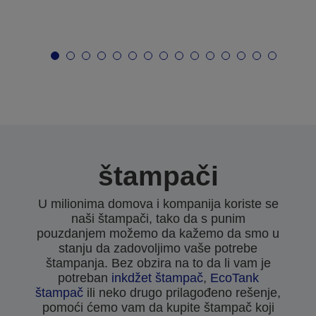
štampači
U milionima domova i kompanija koriste se
naši štampači, tako da s punim
pouzdanjem možemo da kažemo da smo u
stanju da zadovoljimo vaše potrebe
štampanja. Bez obzira na to da li vam je
potreban
inkdžet štampač
,
EcoTank
štampač
ili neko drugo prilagođeno rešenje,
pomoći ćemo vam da kupite štampač koji