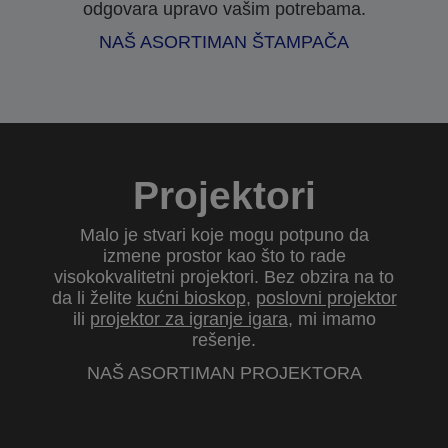
odgovara upravo vašim potrebama.
NAŠ ASORTIMAN ŠTAMPAČA
Projektori
Malo je stvari koje mogu potpuno da
izmene prostor kao što to rade
visokokvalitetni projektori. Bez obzira na to
da li želite
kućni bioskop
,
poslovni projektor
ili
projektor za igranje igara
, mi imamo
rešenje.
NAŠ ASORTIMAN PROJEKTORA