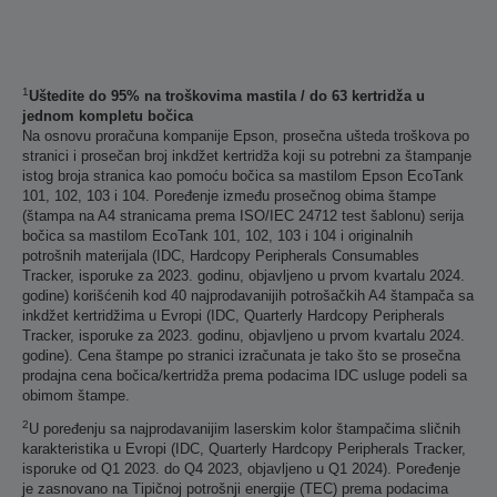
1
Uštedite do 95% na troškovima mastila / do 63 kertridža u
jednom kompletu bočica
Na osnovu proračuna kompanije Epson, prosečna ušteda troškova po
stranici i prosečan broj inkdžet kertridža koji su potrebni za štampanje
istog broja stranica kao pomoću bočica sa mastilom Epson EcoTank
101, 102, 103 i 104. Poređenje između prosečnog obima štampe
(štampa na A4 stranicama prema ISO/IEC 24712 test šablonu) serija
bočica sa mastilom EcoTank 101, 102, 103 i 104 i originalnih
potrošnih materijala (IDC, Hardcopy Peripherals Consumables
Tracker, isporuke za 2023. godinu, objavljeno u prvom kvartalu 2024.
godine) korišćenih kod 40 najprodavanijih potrošačkih A4 štampača sa
inkdžet kertridžima u Evropi (IDC, Quarterly Hardcopy Peripherals
Tracker, isporuke za 2023. godinu, objavljeno u prvom kvartalu 2024.
godine). Cena štampe po stranici izračunata je tako što se prosečna
prodajna cena bočica/kertridža prema podacima IDC usluge podeli sa
obimom štampe.
2
U poređenju sa najprodavanijim laserskim kolor štampačima sličnih
karakteristika u Evropi (IDC, Quarterly Hardcopy Peripherals Tracker,
isporuke od Q1 2023. do Q4 2023, objavljeno u Q1 2024). Poređenje
je zasnovano na Tipičnoj potrošnji energije (TEC) prema podacima