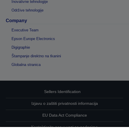
Inovativne tehnologije
Održive tehnologije
Company
Executive Team
Epson Europe Electronics
Digigraphie
Štampanje direktno na tkanini
Globalna stranica
Sellers Identification
Izjavu o zaštiti privatnosti informacija
EU Data Act Compliance
Kontaktirajte nas u vezi sa podacima