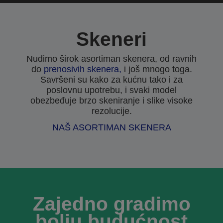
Skeneri
Nudimo širok asortiman skenera, od ravnih
do
prenosivih skenera,
i još mnogo toga.
Savršeni su kako za kućnu tako i za
poslovnu upotrebu, i svaki model
obezbeđuje brzo skeniranje i slike visoke
rezolucije.
NAŠ ASORTIMAN SKENERA
Zajedno gradimo
bolju budućnost