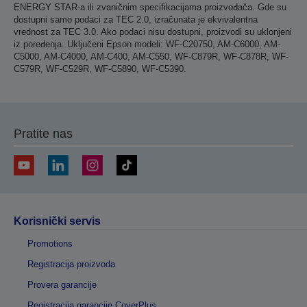
ENERGY STAR-a ili zvaničnim specifikacijama proizvođača. Gde su
dostupni samo podaci za TEC 2.0, izračunata je ekvivalentna
vrednost za TEC 3.0. Ako podaci nisu dostupni, proizvodi su uklonjeni
iz poređenja. Uključeni Epson modeli: WF-C20750, AM-C6000, AM-
C5000, AM-C4000, AM-C400, AM-C550, WF-C879R, WF-C878R, WF-
C579R, WF-C529R, WF-C5890, WF-C5390.
Pratite nas
Korisnički servis
Promotions
Registracija proizvoda
Provera garancije
Registracija garancije CoverPlus