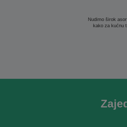
Nudimo širok asor
kako za kućnu t
Zaje