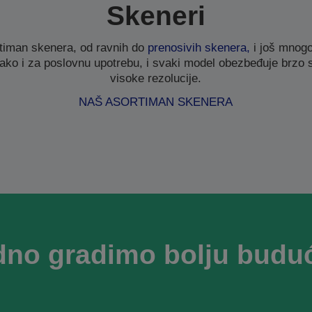
Skeneri
timan skenera, od ravnih do
prenosivih skenera,
i još mnogo
ako i za poslovnu upotrebu, i svaki model obezbeđuje brzo sk
visoke rezolucije.
NAŠ ASORTIMAN SKENERA
dno gradimo bolju budu