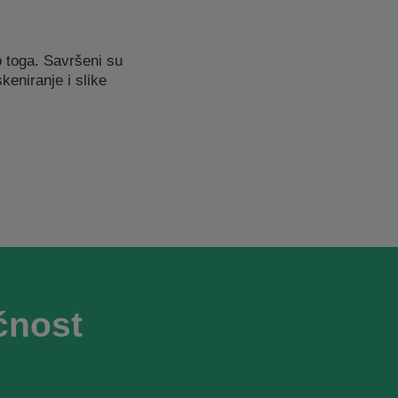
 toga. Savršeni su
eniranje i slike
ćnost