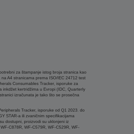
potrebni za štampanje istog broja stranica kao
 na A4 stranicama prema ISO/IEC 24712 test
ipherals Consumables Tracker, isporuke za
 inkdžet kertridžima u Evropi (IDC, Quarterly
tranici izračunata je tako što se prosečna
Peripherals Tracker, isporuke od Q1 2023. do
Y STAR-a ili zvaničnim specifikacijama
 dostupni, proizvodi su uklonjeni iz
R, WF-C878R, WF-C579R, WF-C529R, WF-