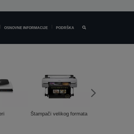
OSNOVNE INFORMACIJE
PODRŠKA
ri
Štampači velikog formata
POS štampa