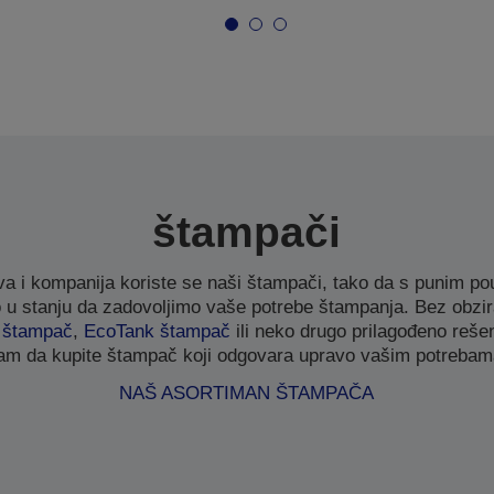
štampači
a i kompanija koriste se naši štampači, tako da s punim
 stanju da zadovoljimo vaše potrebe štampanja. Bez obzira
t štampač
,
EcoTank štampač
ili neko drugo prilagođeno reš
am da kupite štampač koji odgovara upravo vašim potrebam
NAŠ ASORTIMAN ŠTAMPAČA