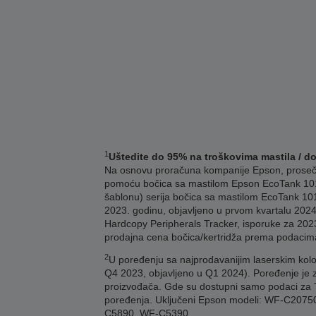
1
Uštedite do 95% na troškovima mastila / d
Na osnovu proračuna kompanije Epson, prosečna 
pomoću bočica sa mastilom Epson EcoTank 101
šablonu) serija bočica sa mastilom EcoTank 101
2023. godinu, objavljeno u prvom kvartalu 2024
Hardcopy Peripherals Tracker, isporuke za 2023
prodajna cena bočica/kertridža prema podacim
2
U poređenju sa najprodavanijim laserskim kolo
Q4 2023, objavljeno u Q1 2024). Poređenje je 
proizvođača. Gde su dostupni samo podaci za TE
poređenja. Uključeni Epson modeli: WF-C2
C5890, WF-C5390.