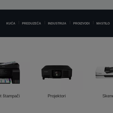
KUĆA
PREDUZEĆA
INDUSTRIJA
PROIZVODI
MASTILO
t štampači
Projektori
Skene