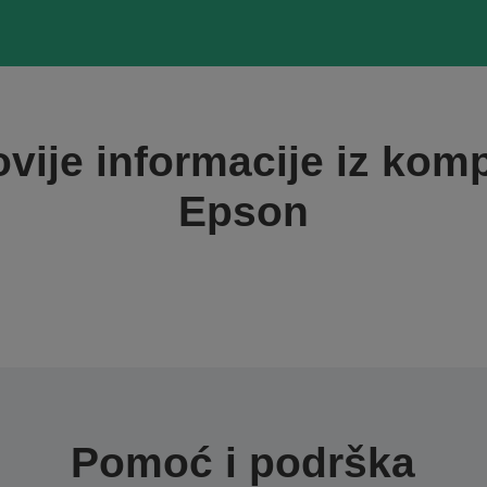
vije informacije iz kom
Epson
Pomoć i podrška