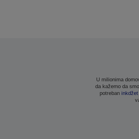
U milionima domov
da kažemo da smo u
potreban
inkdže
v