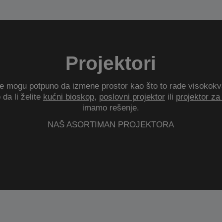
Projektori
je mogu potpuno da izmene prostor kao što to rade visokokval
 da li želite
kućni bioskop
,
poslovni projektor
ili
projektor za 
imamo rešenje.
NAŠ ASORTIMAN PROJEKTORA