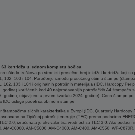
o 63 kertridža u jednom kompletu bočica
ušteda troškova po stranici i prosečan broj inkdžet kertridža koji su 
, 102, 103 i 104. Poređenje između prosečnog obima štampe (štampa
, 102, 103 i 104 i originalnih potrošnih materijala (IDC, Hardcopy Per
. godine) korišćenih kod 40 najprodavanijih potrošačkih A4 štampača sa
. godinu, objavljeno u prvom kvartalu 2024. godine). Cena štampe po s
a IDC usluge podeli sa obimom štampe.
r štampačima sličnih karakteristika u Evropi (IDC, Quarterly Hardcopy 
zasnovano na Tipičnoj potrošnji energije (TEC) prema podacima ENERG
C 2.0, izračunata je ekvivalentna vrednost za TEC 3.0. Ako podaci nisu
0750, AM-C6000, AM-C5000, AM-C4000, AM-C400, AM-C550, WF-C879