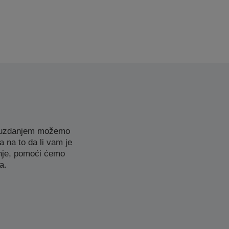
 pouzdanjem možemo
 na to da li vam je
enje, pomoći ćemo
a.