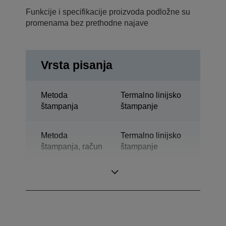
Funkcije i specifikacije proizvoda podložne su
promenama bez prethodne najave
Vrsta pisanja
Metoda
Termalno linijsko
štampanja
štampanje
Metoda
Termalno linijsko
štampanja, račun
štampanje
Tehnologija
Termo-štampanje