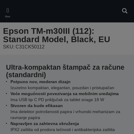
Skip
to
Pretr
main
Meni
content
Epson TM-m30III (112):
Standard Model, Black, EU
SKU: C31CK50112
Ultra-kompaktan štampač za račune
(standardni)
Potpuno nov, moderan dizajn
Izuzetno kompaktan, elegantan, pouzdan i pristupačan
Veće mogućnosti povezivanja sa mobilnim uređajima
Ima USB tip C PD priključak za tablet snage 18 W
Stvoren da bude efikasan
Ima detektor potrošenosti papira i vrhunski mehanizam za
ravnanje papira
Napravljen za zahtevna okruženja
IPX2 zaštita od prodora tečnosti i antibakterijska zaštita