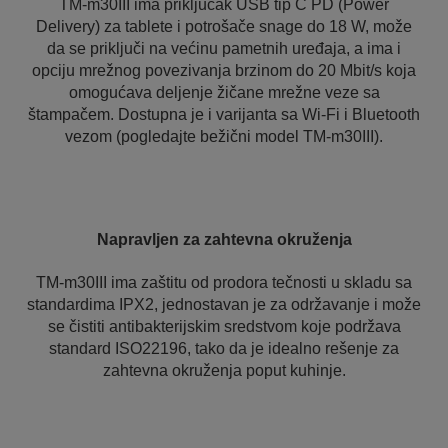
TM-m30III ima priključak USB tip C PD (Power
Delivery) za tablete i potrošače snage do 18 W, može
da se priključi na većinu pametnih uređaja, a ima i
opciju mrežnog povezivanja brzinom do 20 Mbit/s koja
omogućava deljenje žičane mrežne veze sa
štampačem. Dostupna je i varijanta sa Wi-Fi i Bluetooth
vezom (pogledajte bežični model TM-m30III).
Napravljen za zahtevna okruženja
TM-m30III ima zaštitu od prodora tečnosti u skladu sa
standardima IPX2, jednostavan je za održavanje i može
se čistiti antibakterijskim sredstvom koje podržava
standard ISO22196, tako da je idealno rešenje za
zahtevna okruženja poput kuhinje.