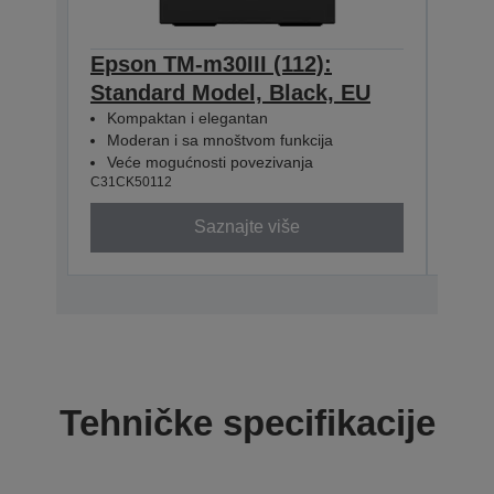
Epson TM-m30III (112):
Epso
Standard Model, Black, EU
+ B
Kompaktan i elegantan
Mod
Moderan i sa mnoštvom funkcija
Kom
Veće mogućnosti povezivanja
USB
C31CK50112
C31CK
Saznajte više
Tehničke specifikacije