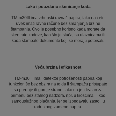
Lako i pouzdano skeniranje koda
TM-m30III ima vrhunski ravnač papira, tako da ćete
uvek imati ravne račune bez smanjenja brzine
štampanja. Ovo je posebno korisno kada morate da
skenirate kodove, kao što je slučaj sa ulaznicama ili
kada štampate dokumente koji se moraju potpisati.
Veća brzina i efikasnost
TM-m30III ima i detektor potrošenosti papira koji
funkcioniše bez obzira na to da li štampaču pristupate
sa prednje ili gornje strane, tako da je idealan za
primenu bez stalnog nadzora, npr. u kioscima ili kod
samouslužnog plaćanja, jer se izbegavaju zastoji u
radu zbog zamene papira.