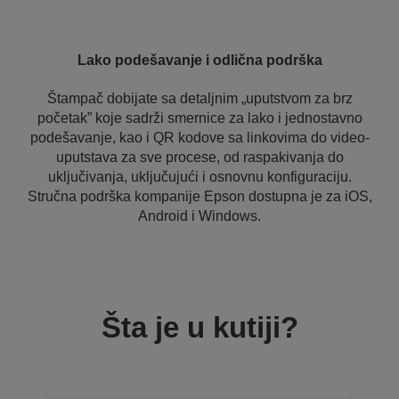
Lako podešavanje i odlična podrška
Štampač dobijate sa detaljnim „uputstvom za brz
početak” koje sadrži smernice za lako i jednostavno
podešavanje, kao i QR kodove sa linkovima do video-
uputstava za sve procese, od raspakivanja do
uključivanja, uključujući i osnovnu konfiguraciju.
Stručna podrška kompanije Epson dostupna je za iOS,
Android i Windows.
Šta je u kutiji?