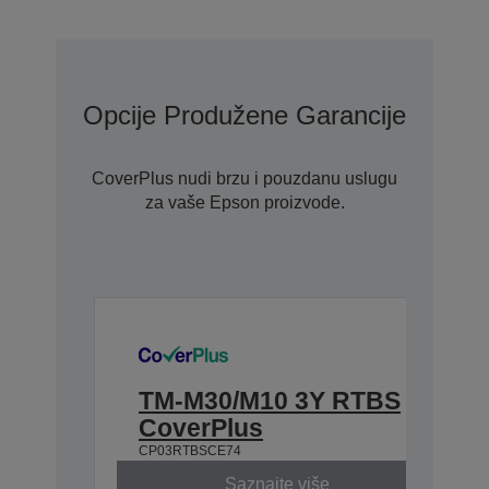
Opcije Produžene Garancije Uz Co
CoverPlus nudi brzu i pouzdanu uslugu
za vaše Epson proizvode.
TM-M30/M10 3Y RTBS
CoverPlus
CP03RTBSCE74
Saznajte više