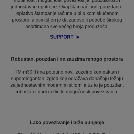
mobilnosti, mogućnosti povezivanja, pouzdanosti i
jednostavne upotrebe. Ovaj štampač nudi pouzdano i
isplativo štampanje računa u bilo kom skučenom
prostoru, a osmišljen je da zadovolji potrebe širokog
asortimana sve većeg broja preduzeća.
SUPPORT
Robustan, pouzdan i ne zauzima mnogo prostora
TM-m30III ima potpuno nov, izuzetno kompaktan i
superelegantan izgled koji odražava današnju težnju
za jednostavnim modernim stilom, a uz to je pouzdan,
robustan i nudi različite mogućnosti povezivanja.
Lako povezivanje i brže punjenje