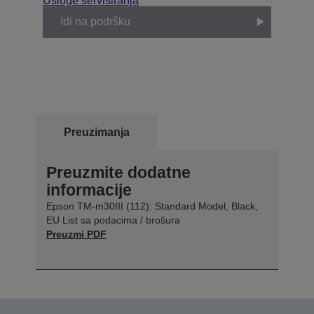
Usluge servisiranja
Idi na podršku
Preuzimanja
Preuzmite dodatne
informacije
Epson TM-m30III (112): Standard Model, Black,
EU List sa podacima / brošura
Preuzmi PDF