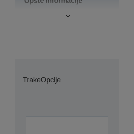
Opšte informacije
Težina
0,34 kg
Trake
Opcije