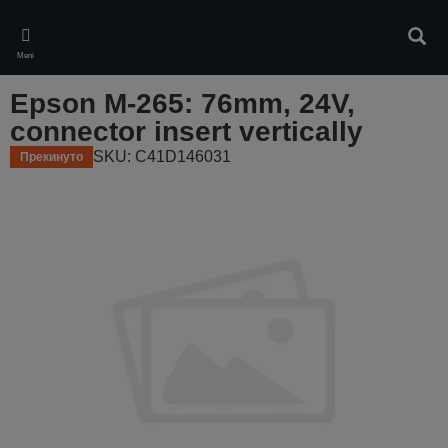
Skip
to
Pretr
main
Meni
content
Epson M-265: 76mm, 24V,
connector insert vertically
SKU: C41D146031
Прекинуто