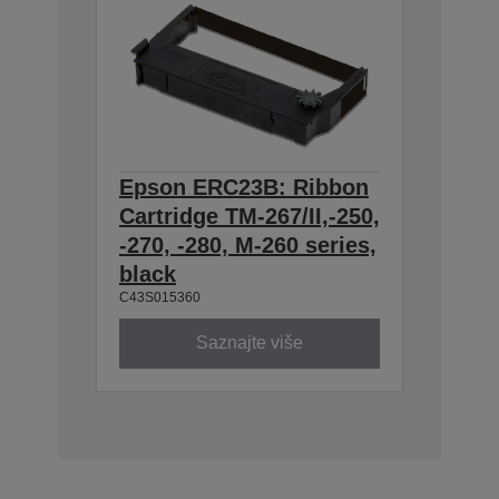
Epson ERC23B: Ribbon
Cartridge TM-267/II,-250,
-270, -280, M-260 series,
black
C43S015360
Saznajte više