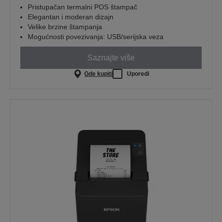
Pristupačan termalni POS štampač
Elegantan i moderan dizajn
Velike brzine štampanja
Mogućnosti povezivanja: USB/serijska veza
Saznajte više
Gde kupiti
Uporedi