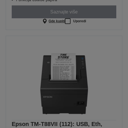
Saznajte više
Gde kupiti
Uporedi
Epson TM-T88VII (112): USB, Eth,