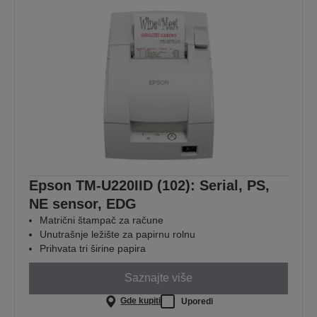
Epson TM-U220IID (102): Serial, PS,
NE sensor, EDG
Matrični štampač za račune
Unutrašnje ležište za papirnu rolnu
Prihvata tri širine papira
Saznajte više
Gde kupiti
Uporedi