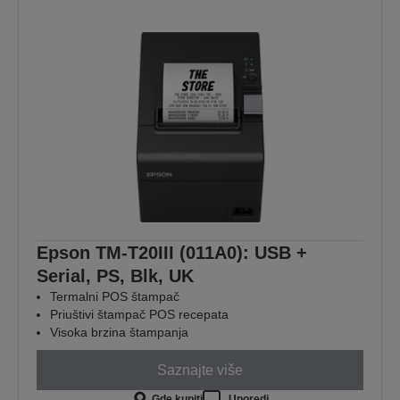
Epson TM-T20III (011A0): USB +
Serial, PS, Blk, UK
Termalni POS štampač
Priuštivi štampač POS recepata
Visoka brzina štampanja
Saznajte više
Gde kupiti
Uporedi