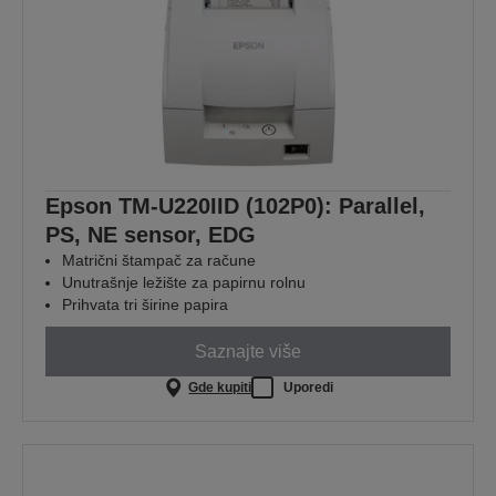
Epson TM-U220IID (102P0): Parallel,
PS, NE sensor, EDG
Matrični štampač za račune
Unutrašnje ležište za papirnu rolnu
Prihvata tri širine papira
Saznajte više
Gde kupiti
Uporedi