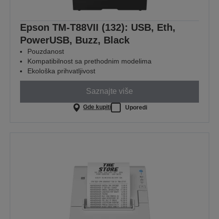
Epson TM-T88VII (132): USB, Eth,
PowerUSB, Buzz, Black
Pouzdanost
Kompatibilnost sa prethodnim modelima
Ekološka prihvatljivost
Saznajte više
Gde kupiti
Uporedi