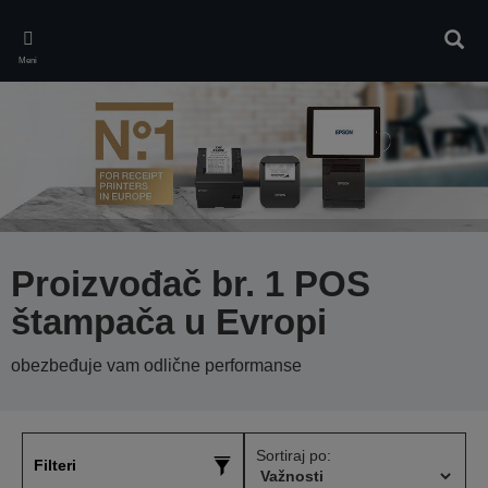
Skip
to
Pretr
main
Meni
content
Proizvođač br. 1 POS
štampača u Evropi
obezbeđuje vam odlične performanse
Sortiraj po:
Filteri