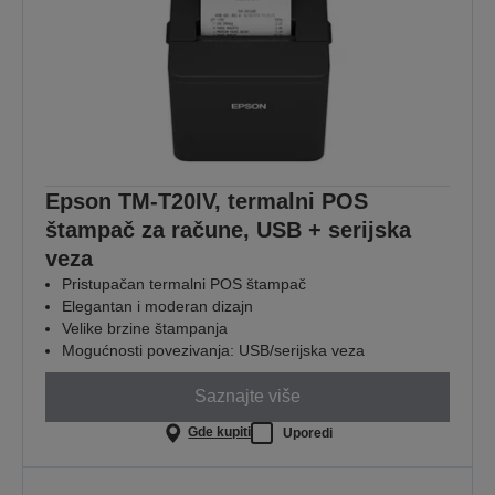
Epson TM-T20IV, termalni POS
štampač za račune, USB + serijska
veza
Pristupačan termalni POS štampač
Elegantan i moderan dizajn
Velike brzine štampanja
Mogućnosti povezivanja: USB/serijska veza
Saznajte više
Gde kupiti
Uporedi