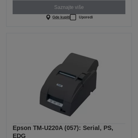
Saznajte više
Gde kupiti
Uporedi
Epson TM-U220A (057): Serial, PS,
EDG