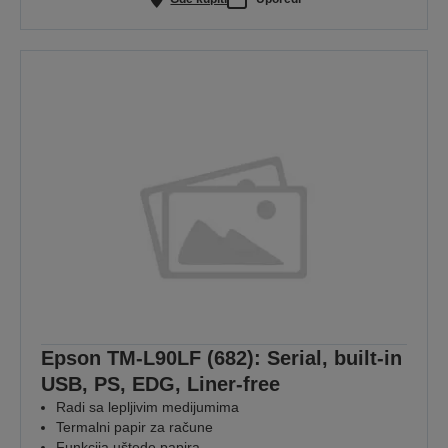
Epson TM-L90LF (682): Serial, built-in
USB, PS, EDG, Liner-free
Radi sa lepljivim medijumima
Termalni papir za račune
Funkcija uštede papira