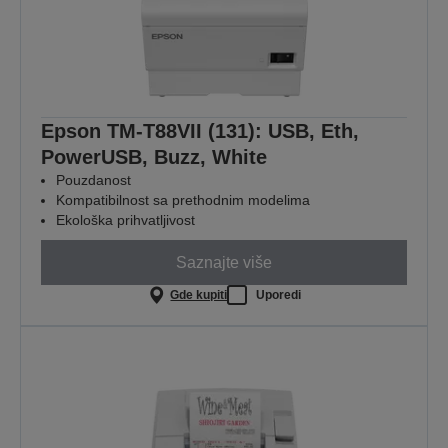
Epson TM-T88VII (131): USB, Eth,
PowerUSB, Buzz, White
Pouzdanost
Kompatibilnost sa prethodnim modelima
Ekološka prihvatljivost
Saznajte više
Gde kupiti
Uporedi