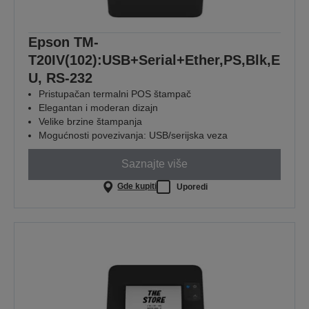
Epson TM-
T20IV(102):USB+Serial+Ether,PS,Blk,E
U, RS-232
Pristupačan termalni POS štampač
Elegantan i moderan dizajn
Velike brzine štampanja
Mogućnosti povezivanja: USB/serijska veza
Saznajte više
Gde kupiti
Uporedi