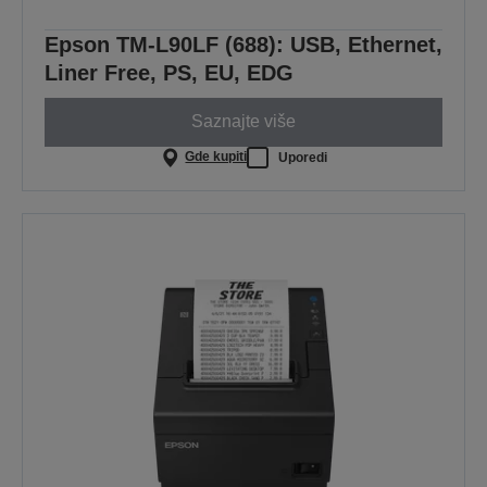
Epson TM-L90LF (688): USB, Ethernet,
Liner Free, PS, EU, EDG
Saznajte više
Gde kupiti
Uporedi