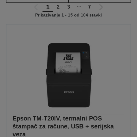
1
2
3
⋯
7
Idi
Idi
Prikazivanje 1 - 15 od 104 stavki
na
na
prethodnu
sledeću
stranicu
stranicu
Epson TM-T20IV, termalni POS
štampač za račune, USB + serijska
veza