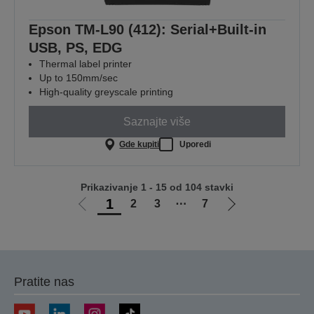
Epson TM-L90 (412): Serial+Built-in
USB, PS, EDG
Thermal label printer
Up to 150mm/sec
High-quality greyscale printing
Saznajte više
Gde kupiti
Uporedi
Prikazivanje 1 - 15 od 104 stavki
1
2
3
⋯
7
Idi
Idi
na
na
prethodnu
sledeću
stranicu
stranicu
Pratite nas