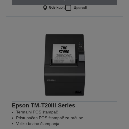
Gde kupiti
Uporedi
Epson TM-T20III Series
Termalni POS štampač
Pristupačan POS štampač za račune
Velike brzine štampanja