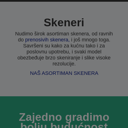
Skeneri
Nudimo širok asortiman skenera, od ravnih
do
prenosivih skenera,
i još mnogo toga.
Savršeni su kako za kućnu tako i za
poslovnu upotrebu, i svaki model
obezbeđuje brzo skeniranje i slike visoke
rezolucije.
NAŠ ASORTIMAN SKENERA
Zajedno gradimo
bolju budućnost