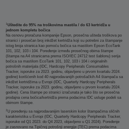
1
Uštedite do 95% na troškovima mastila / do 63 kertridža u
jednom kompletu bočica
Na osnovu proračuna kompanije Epson, prosečna ušteda troškova po
stranici i prosečan broj inkdžet kertridža koji su potrebni za štampanje
istog broja stranica kao pomoću bočica sa mastilom Epson EcoTank
101, 102, 103 i 104. Poređenje između prosečnog obima štampe
(štampa na A4 stranicama prema ISO/IEC 24712 test šablonu) serija
bočica sa mastilom EcoTank 101, 102, 103 i 104 i originalnih
potrošnih materijala (IDC, Hardcopy Peripherals Consumables
Tracker, isporuke za 2023. godinu, objavljeno u prvom kvartalu 2024.
godine) korišćenih kod 40 najprodavanijih potrošačkih A4 štampača sa
inkdžet kertridžima u Evropi (IDC, Quarterly Hardcopy Peripherals
Tracker, isporuke za 2023. godinu, objavljeno u prvom kvartalu 2024.
godine). Cena štampe po stranici izračunata je tako što se prosečna
prodajna cena bočica/kertridža prema podacima IDC usluge podeli sa
obimom štampe.
2
U poređenju sa najprodavanijim laserskim kolor štampačima sličnih
karakteristika u Evropi (IDC, Quarterly Hardcopy Peripherals Tracker,
isporuke od Q1 2023. do Q4 2023, objavljeno u Q1 2024). Poređenje
je zasnovano na Tipičnoj potrošnji energije (TEC) prema podacima