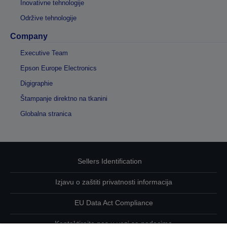
Inovativne tehnologije
Održive tehnologije
Company
Executive Team
Epson Europe Electronics
Digigraphie
Štampanje direktno na tkanini
Globalna stranica
Sellers Identification
Izjavu o zaštiti privatnosti informacija
EU Data Act Compliance
Kontaktirajte nas u vezi sa podacima