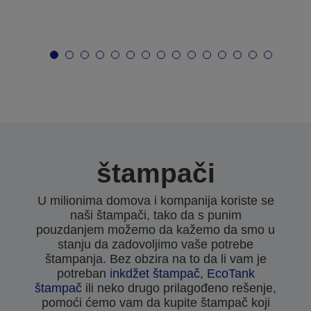
štampači
U milionima domova i kompanija koriste se
naši štampači, tako da s punim
pouzdanjem možemo da kažemo da smo u
stanju da zadovoljimo vaše potrebe
štampanja. Bez obzira na to da li vam je
potreban
inkdžet štampač
,
EcoTank
štampač
ili neko drugo prilagođeno rešenje,
pomoći ćemo vam da kupite štampač koji