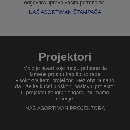
odgovara upravo vašim potrebama.
NAŠ ASORTIMAN ŠTAMPAČA
Projektori
Malo je stvari koje mogu potpuno da
izmene prostor kao što to rade
visokokvalitetni projektori. Bez obzira na to
da li želite
kućni bioskop
,
poslovni projektor
ili
projektor za igranje igara
, mi imamo
rešenje.
NAŠ ASORTIMAN PROJEKTORA