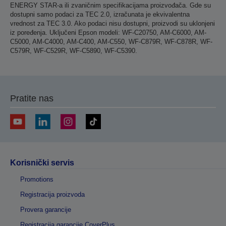
ENERGY STAR-a ili zvaničnim specifikacijama proizvođača. Gde su
dostupni samo podaci za TEC 2.0, izračunata je ekvivalentna
vrednost za TEC 3.0. Ako podaci nisu dostupni, proizvodi su uklonjeni
iz poređenja. Uključeni Epson modeli: WF-C20750, AM-C6000, AM-
C5000, AM-C4000, AM-C400, AM-C550, WF-C879R, WF-C878R, WF-
C579R, WF-C529R, WF-C5890, WF-C5390.
Pratite nas
Korisnički servis
Promotions
Registracija proizvoda
Provera garancije
Registracija garancije CoverPlus