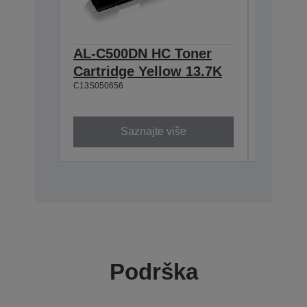
AL-C500DN HC Toner
AL-C5
Cartridge Yellow 13.7K
Cartri
C13S050656
13.7K
C13S0506
Saznajte više
Podrška