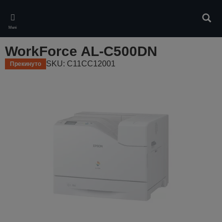
Skip
to
Pretr
main
Meni
content
WorkForce AL-C500DN
SKU: C11CC12001
Прекинуто