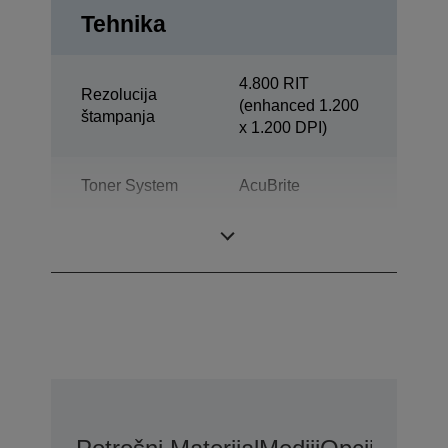
Tehnika
4.800 RIT
Rezolucija
(enhanced 1.200
štampanja
x 1.200 DPI)
Toner System
AcuBrite
Snaga
Oddelek