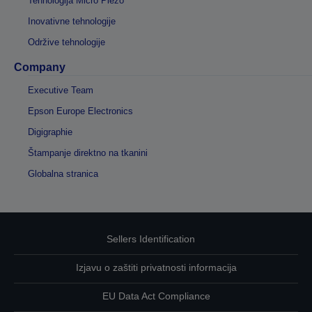
Tehnologija Micro Piezo
Inovativne tehnologije
Održive tehnologije
Company
Executive Team
Epson Europe Electronics
Digigraphie
Štampanje direktno na tkanini
Globalna stranica
Sellers Identification
Izjavu o zaštiti privatnosti informacija
EU Data Act Compliance