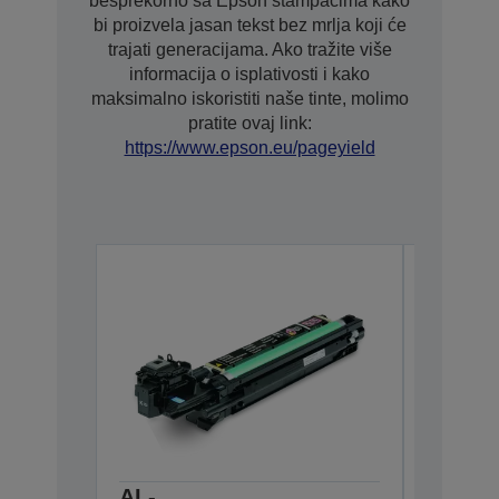
besprekorno sa Epson štampačima kako
bi proizvela jasan tekst bez mrlja koji će
trajati generacijama. Ako tražite više
informacija o isplativosti i kako
maksimalno iskoristiti naše tinte, molimo
pratite ovaj link:
https://www.epson.eu/pageyield
AL-
AL-