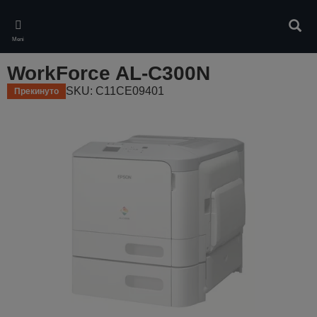
Skip
to
Pretr
main
Meni
content
WorkForce AL-C300N
SKU: C11CE09401
Прекинуто