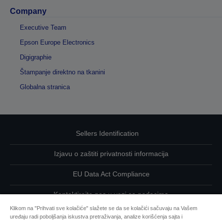
Company
Executive Team
Epson Europe Electronics
Digigraphie
Štampanje direktno na tkanini
Globalna stranica
Sellers Identification
Izjavu o zaštiti privatnosti informacija
EU Data Act Compliance
Kontaktirajte nas u vezi sa podacima
Klikom na "Prihvati sve kolačiće" slažete se da se kolačići sačuvaju na Vašem
Informacije o kolačićima
uređaju radi poboljšanja iskustva pretraživanja, analize korišćenja sajta i