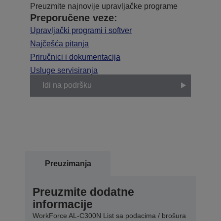
Preuzmite najnovije upravljačke programe
Preporučene veze:
Upravljački programi i softver
Najčešća pitanja
Priručnici i dokumentacija
Usluge servisiranja
Idi na podršku
Preuzimanja
Preuzmite dodatne
informacije
WorkForce AL-C300N List sa podacima / brošura