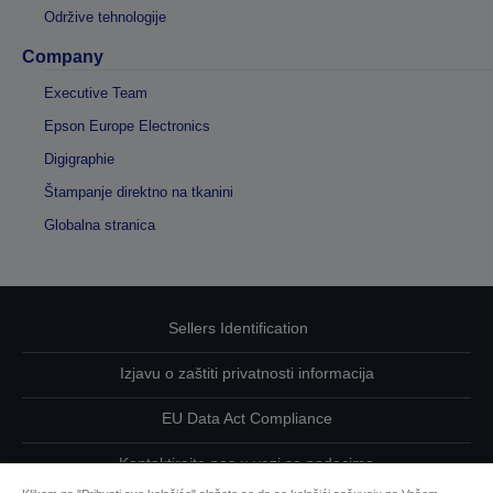
Održive tehnologije
Company
Executive Team
Epson Europe Electronics
Digigraphie
Štampanje direktno na tkanini
Globalna stranica
Sellers Identification
Izjavu o zaštiti privatnosti informacija
EU Data Act Compliance
Kontaktirajte nas u vezi sa podacima