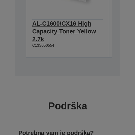
AL-C1600/CX16 High
AL-C1
Capacity Toner Yellow
Photoc
2.7k
11.5k/
C13S050554
C13S05119
Podrška
Potrebna vam je podrška?