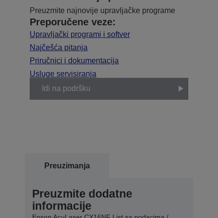
Preuzmite najnovije upravljačke programe
Preporučene veze:
Upravljački programi i softver
Najčešća pitanja
Priručnici i dokumentacija
Usluge servisiranja
Idi na podršku
Preuzimanja
Preuzmite dodatne
informacije
Epson AcuLaser CX16NF List sa podacima /