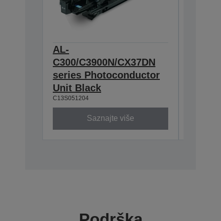
AL-
AL-
C300/C3900N/CX37DN
C300/
series Photoconductor
series
Unit Black
Unit C
C13S051204
C13S0512
Saznajte više
Podrška