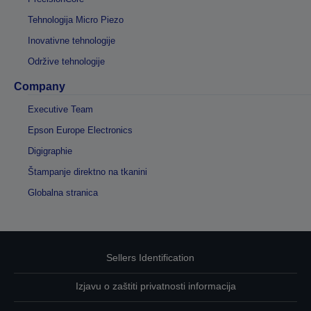
Tehnologija Micro Piezo
Inovativne tehnologije
Održive tehnologije
Company
Executive Team
Epson Europe Electronics
Digigraphie
Štampanje direktno na tkanini
Globalna stranica
Sellers Identification
Izjavu o zaštiti privatnosti informacija