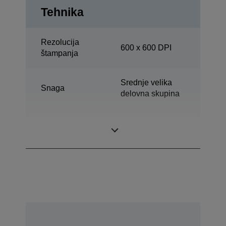
Tehnika
Rezolucija
600 x 600 DPI
štampanja
Srednje velika
Snaga
delovna skupina
Print, Skeniranje,
Više funkcija
Kopija