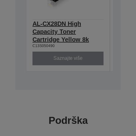
AL-CX28DN High
AL-CX
Capacity Toner
Capaci
Cartridge Yellow 8k
Cartri
C13S050490
C13S0504
Saznajte više
Podrška