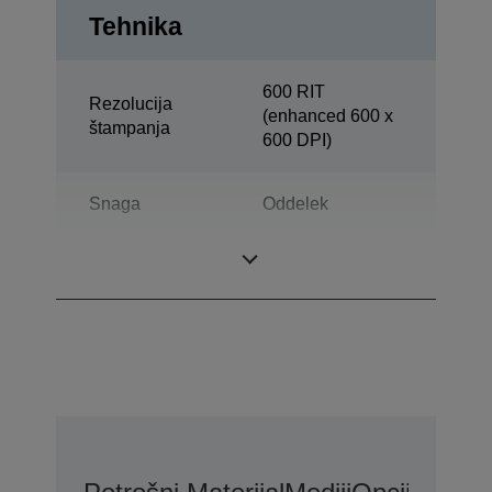
Tehnika
600 RIT
Rezolucija
(enhanced 600 x
štampanja
600 DPI)
Snaga
Oddelek
Više funkcija
Print, Skeniranje