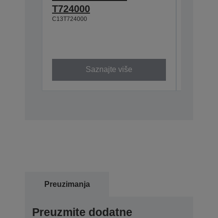
T724000
Magen
C13T724000
(1Lx6p
6.000 ml
C13T74130
Saznajte više
Preuzimanja
Preuzmite dodatne