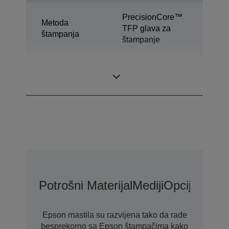
PrecisionCore™
Metoda
TFP glava za
štampanja
štampanje
Tehnologija
Ultrachrome® DS
mastila
Potrošni Materijal
Mediji
Opcije Prod
Epson mastila su razvijena tako da rade
besprekorno sa Epson štampačima kako