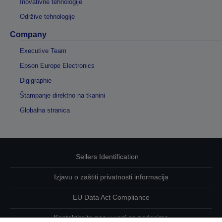
Inovativne tehnologije
Održive tehnologije
Company
Executive Team
Epson Europe Electronics
Digigraphie
Štampanje direktno na tkanini
Globalna stranica
Sellers Identification
Izjavu o zaštiti privatnosti informacija
EU Data Act Compliance
Kontaktirajte nas u vezi sa podacima