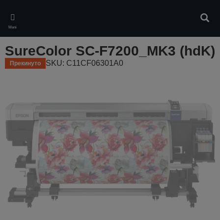
Skip
to
Pretr
main
Meni
content
SureColor SC-F7200_MK3 (hdK)
SKU: C11CF06301A0
Прекинуто