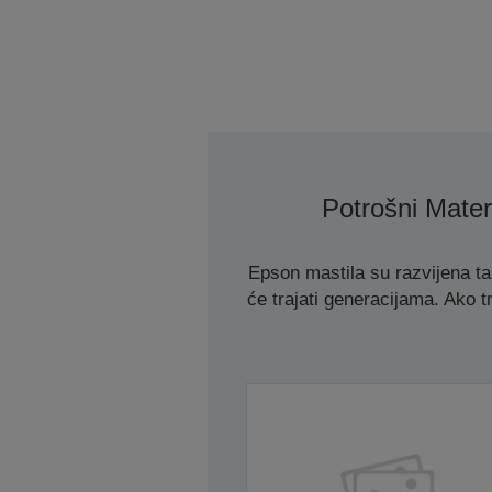
Potrošni Materi
Epson mastila su razvijena t
će trajati generacijama. Ako tr