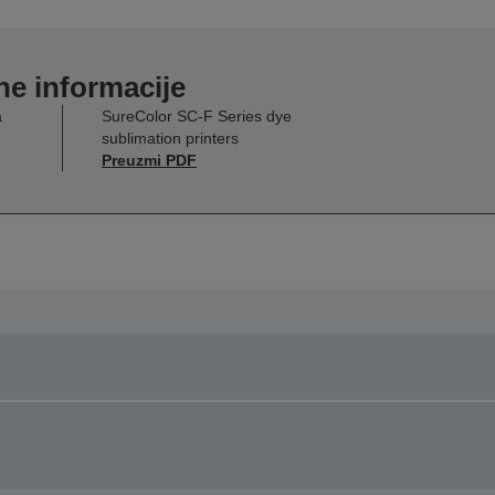
e informacije
a
SureColor SC-F Series dye
sublimation printers
Preuzmi PDF