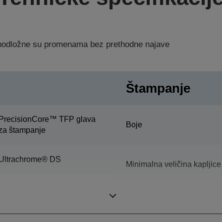
a podložne su promenama bez prethodne najave
Štampanje
PrecisionCore™ TFP glava
Boje
za štampanje
Ultrachrome® DS
Minimalna veličina kapljice
Ink tank capacity