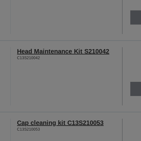
Head Maintenance Kit S210042
C13S210042
Cap cleaning kit C13S210053
C13S210053