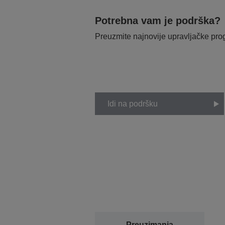
Potrebna vam je podrška?
Preuzmite najnovije upravljačke pr
Idi na podršku
Preuzimanja