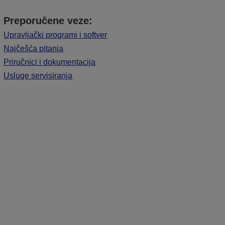
Preporučene veze:
Upravljački programi i softver
Najčešća pitanja
Priručnici i dokumentacija
Usluge servisiranja