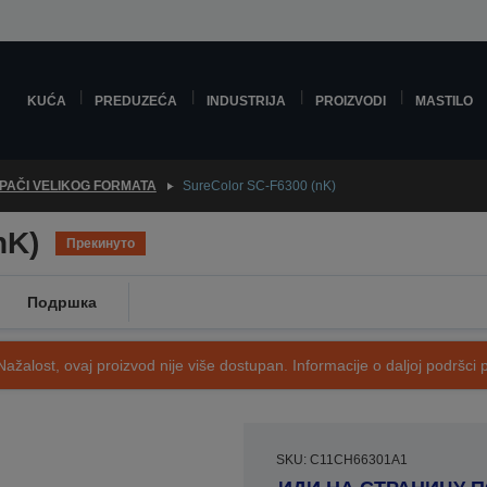
KUĆA
PREDUZEĆA
INDUSTRIJA
PROIZVODI
MASTILO
PAČI VELIKOG FORMATA
SureColor SC-F6300 (nK)
nK)
Прекинуто
Подршка
Nažalost, ovaj proizvod nije više dostupan. Informacije o daljoj podršci 
SKU: C11CH66301A1