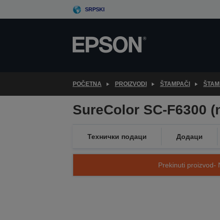
Skip
SRPSKI
to
main
content
POČETNA
PROIZVODI
ŠTAMPAČI
ŠTAM
SureColor SC-F6300 (
Технички подаци
Додаци
Prekinuti proizvod- 