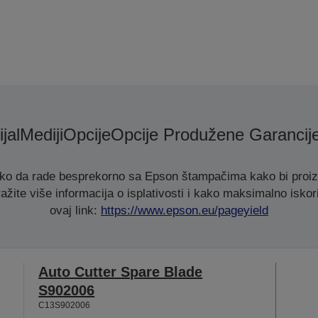
jal
Mediji
Opcije
Opcije Produžene Garancij
ako da rade besprekorno sa Epson štampačima kako bi proizve
ažite više informacija o isplativosti i kako maksimalno iskori
ovaj link:
https://www.epson.eu/pageyield
Auto Cutter Spare Blade
S902006
C13S902006