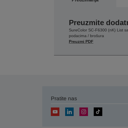
Preuzmite dodatn
SureColor SC-F6300 (nK) List s
podacima / brošura
Preuzmi PDF
Pratite nas