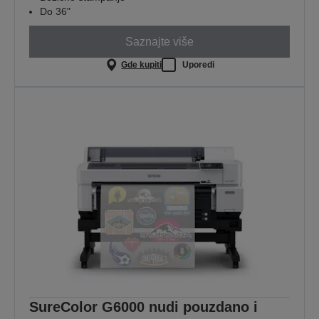
Do 36"
Saznajte više
Gde kupiti
Uporedi
SureColor G6000 nudi pouzdano i