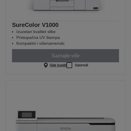
SureColor V1000
Izuzetan kvalitet slike
Pristupačna UV štampa
Kompaktni i višenamenski
Saznajte više
Gde kupiti
Uporedi