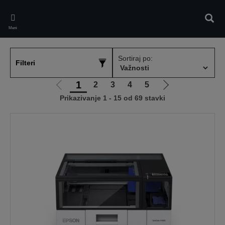
Skip
to
Pretr
main
Meni
content
Sortiraj po:
Filteri
1
2
3
4
5
Idi
Idi
Prikazivanje 1 - 15 od 69 stavki
na
na
prethodnu
sledeću
stranicu
stranicu