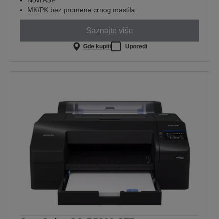
Novi ASF
MK/PK bez promene crnog mastila
Saznajte više
Gde kupiti
Uporedi