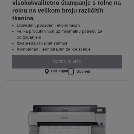
visokokvalitetno štampanje s rolne na
rolnu na velikom broju različitih
tkanina.
Dosledan, pouzdan i ekonomičan
Velika produktivnost uz minimalnu potrebu za
održavanjem
Izvanredan kvalitet štampe
Kompaktan i jednostavan za korišćenje
Saznajte više
Gde kupiti
Uporedi