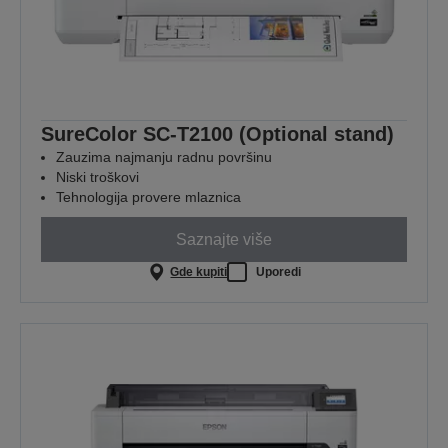
SureColor SC-T2100 (Optional stand)
Zauzima najmanju radnu površinu
Niski troškovi
Tehnologija provere mlaznica
Saznajte više
Gde kupiti
Uporedi