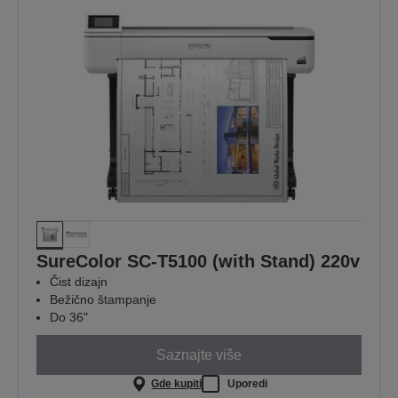
SureColor SC-T5100 (with Stand) 220v
Čist dizajn
Bežično štampanje
Do 36"
Saznajte više
Gde kupiti
Uporedi