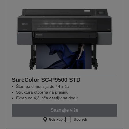
SureColor SC-P9500 STD
Štampa dimenzija do 44 inča
Struktura otporna na prašinu
Ekran od 4,3 inča osetljiv na dodir
Saznajte više
Gde kupiti
Uporedi