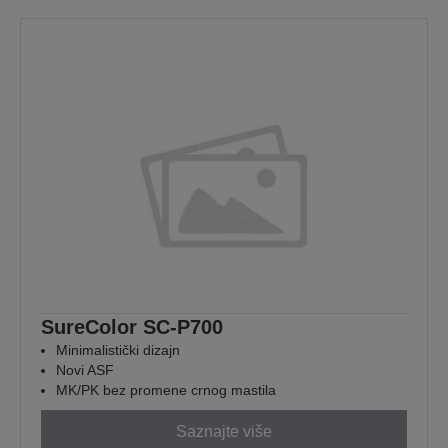
SureColor SC-P700
Minimalistički dizajn
Novi ASF
MK/PK bez promene crnog mastila
Saznajte više