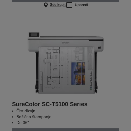
Gde kupiti
Uporedi
SureColor SC-T5100 Series
Čist dizajn
Bežično štampanje
Do 36"