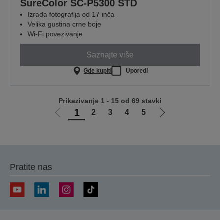
SureColor SC-P5300 STD
Izrada fotografija od 17 inča
Velika gustina crne boje
Wi-Fi povezivanje
Saznajte više
Gde kupiti
Uporedi
Prikazivanje 1 - 15 od 69 stavki
1
2
3
4
5
Idi
Idi
na
na
prethodnu
sledeću
stranicu
stranicu
Pratite nas