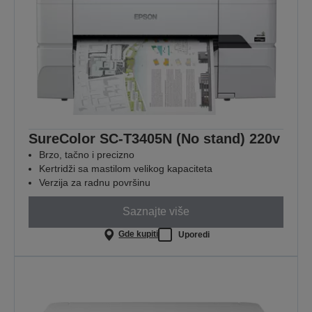
SureColor SC-T3405N (No stand) 220v
Brzo, tačno i precizno
Kertridži sa mastilom velikog kapaciteta
Verzija za radnu površinu
Saznajte više
Gde kupiti
Uporedi