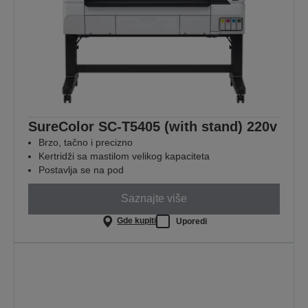
SureColor SC-T5405 (with stand) 220v
Brzo, tačno i precizno
Kertridži sa mastilom velikog kapaciteta
Postavlja se na pod
Saznajte više
Gde kupiti
Uporedi