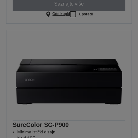
Saznajte više
Gde kupiti
Uporedi
SureColor SC-P900
Minimalistički dizajn