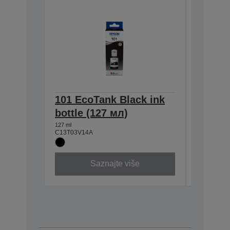
101 EcoTank Black ink
101 E
bottle (127 мл)
ink bot
127 ml
70 ml
C13T03V14A
C13T03V3
Saznajte više