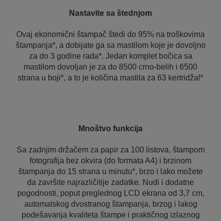
Nastavite sa štednjom
Ovaj ekonomični štampač štedi do 95% na troškovima
štampanja*, a dobijate ga sa mastilom koje je dovoljno
za do 3 godine rada*. Jedan komplet bočica sa
mastilom dovoljan je za do 8500 crno-belih i 6500
strana u boji*, a to je količina mastila za 63 kertridža!*
Mnoštvo funkcija
Sa zadnjim držačem za papir za 100 listova, štampom
fotografija bez okvira (do formata A4) i brzinom
štampanja do 15 strana u minutu*, brzo i lako možete
da završite najrazličitije zadatke. Nudi i dodatne
pogodnosti, poput preglednog LCD ekrana od 3,7 cm,
automatskog dvostranog štampanja, brzog i lakog
podešavanja kvaliteta štampe i praktičnog izlaznog