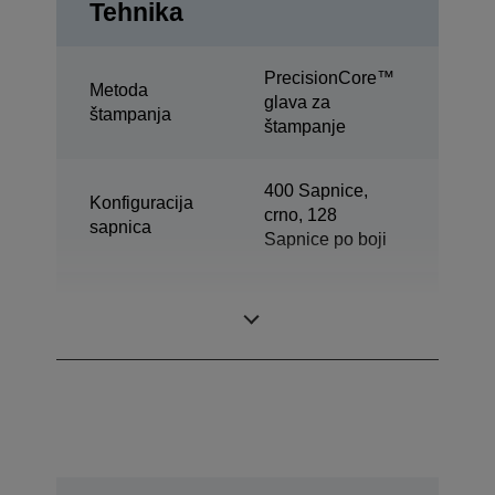
Tehnika
PrecisionCore™
Metoda
glava za
štampanja
štampanje
400 Sapnice,
Konfiguracija
crno, 128
sapnica
Sapnice po boji
Minimalna
3,3 pl
veličina kapljice