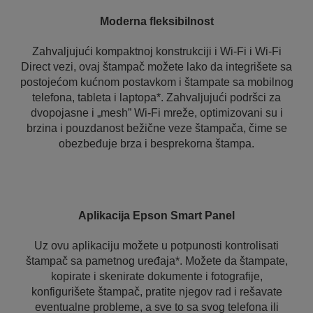
Moderna fleksibilnost
Zahvaljujući kompaktnoj konstrukciji i Wi-Fi i Wi-Fi
Direct vezi, ovaj štampač možete lako da integrišete sa
postojećom kućnom postavkom i štampate sa mobilnog
telefona, tableta i laptopa*. Zahvaljujući podršci za
dvopojasne i „mesh” Wi-Fi mreže, optimizovani su i
brzina i pouzdanost bežične veze štampača, čime se
obezbeđuje brza i besprekorna štampa.
Aplikacija Epson Smart Panel
Uz ovu aplikaciju možete u potpunosti kontrolisati
štampač sa pametnog uređaja*. Možete da štampate,
kopirate i skenirate dokumente i fotografije,
konfigurišete štampač, pratite njegov rad i rešavate
eventualne probleme, a sve to sa svog telefona ili