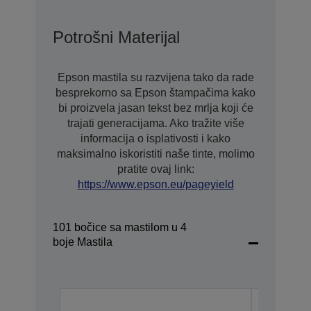
Potrošni Materijal
Epson mastila su razvijena tako da rade
besprekorno sa Epson štampačima kako
bi proizvela jasan tekst bez mrlja koji će
trajati generacijama. Ako tražite više
informacija o isplativosti i kako
maksimalno iskoristiti naše tinte, molimo
pratite ovaj link:
https://www.epson.eu/pageyield
101 bočice sa mastilom u 4
boje Mastila