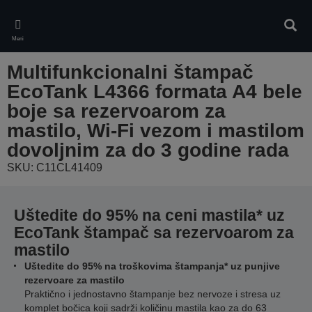
Skip
to
Pretr
main
Meni
content
Multifunkcionalni štampač
EcoTank L4366 formata A4 bele
boje sa rezervoarom za
mastilo, Wi-Fi vezom i mastilom
dovoljnim za do 3 godine rada
SKU: C11CL41409
Uštedite do 95% na ceni mastila* uz
EcoTank štampač sa rezervoarom za
mastilo
Uštedite do 95% na troškovima štampanja* uz punjive
rezervoare za mastilo
Praktično i jednostavno štampanje bez nervoze i stresa uz
komplet bočica koji sadrži količinu mastila kao za do 63