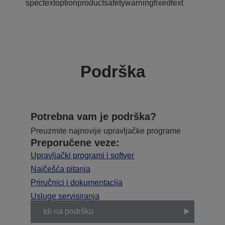
spectextoptionproductsafetywarningfixedtext
Podrška
Potrebna vam je podrška?
Preuzmite najnovije upravljačke programe
Preporučene veze:
Upravljački programi i softver
Najčešća pitanja
Priručnici i dokumentacija
Usluge servisiranja
Idi na podršku