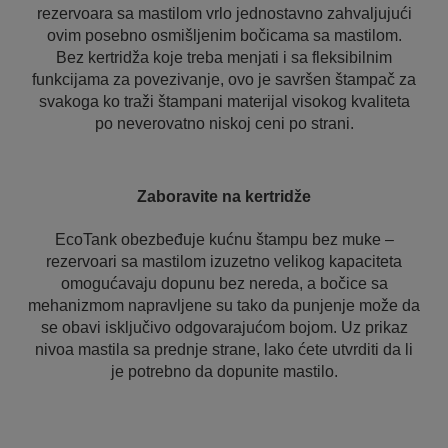
rezervoara sa mastilom vrlo jednostavno zahvaljujući
ovim posebno osmišljenim bočicama sa mastilom.
Bez kertridža koje treba menjati i sa fleksibilnim
funkcijama za povezivanje, ovo je savršen štampač za
svakoga ko traži štampani materijal visokog kvaliteta
po neverovatno niskoj ceni po strani.
Zaboravite na kertridže
EcoTank obezbeđuje kućnu štampu bez muke –
rezervoari sa mastilom izuzetno velikog kapaciteta
omogućavaju dopunu bez nereda, a bočice sa
mehanizmom napravljene su tako da punjenje može da
se obavi isključivo odgovarajućom bojom. Uz prikaz
nivoa mastila sa prednje strane, lako ćete utvrditi da li
je potrebno da dopunite mastilo.