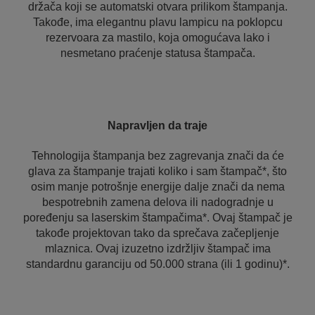
držača koji se automatski otvara prilikom štampanja.
Takođe, ima elegantnu plavu lampicu na poklopcu
rezervoara za mastilo, koja omogućava lako i
nesmetano praćenje statusa štampača.
Napravljen da traje
Tehnologija štampanja bez zagrevanja znači da će
glava za štampanje trajati koliko i sam štampač*, što
osim manje potrošnje energije dalje znači da nema
bespotrebnih zamena delova ili nadogradnje u
poređenju sa laserskim štampačima*. Ovaj štampač je
takođe projektovan tako da sprečava začepljenje
mlaznica. Ovaj izuzetno izdržljiv štampač ima
standardnu garanciju od 50.000 strana (ili 1 godinu)*.