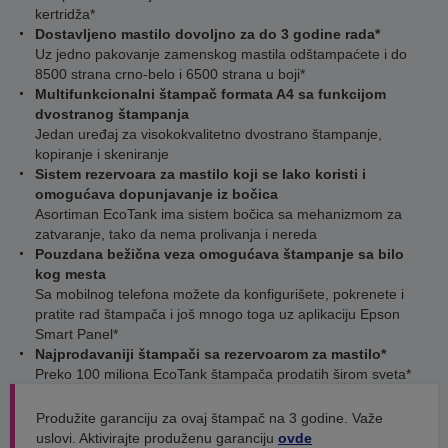
kertridža*
Dostavljeno mastilo dovoljno za do 3 godine rada*
Uz jedno pakovanje zamenskog mastila odštampaćete i do
8500 strana crno-belo i 6500 strana u boji*
Multifunkcionalni štampač formata A4 sa funkcijom
dvostranog štampanja
Jedan uređaj za visokokvalitetno dvostrano štampanje,
kopiranje i skeniranje
Sistem rezervoara za mastilo koji se lako koristi i
omogućava dopunjavanje iz bočica
Asortiman EcoTank ima sistem bočica sa mehanizmom za
zatvaranje, tako da nema prolivanja i nereda
Pouzdana bežična veza omogućava štampanje sa bilo
kog mesta
Sa mobilnog telefona možete da konfigurišete, pokrenete i
pratite rad štampača i još mnogo toga uz aplikaciju Epson
Smart Panel*
Najprodavaniji štampači sa rezervoarom za mastilo*
Preko 100 miliona EcoTank štampača prodatih širom sveta*
Produžite garanciju za ovaj štampač na 3 godine. Važe
uslovi. Aktivirajte produženu garanciju
ovde