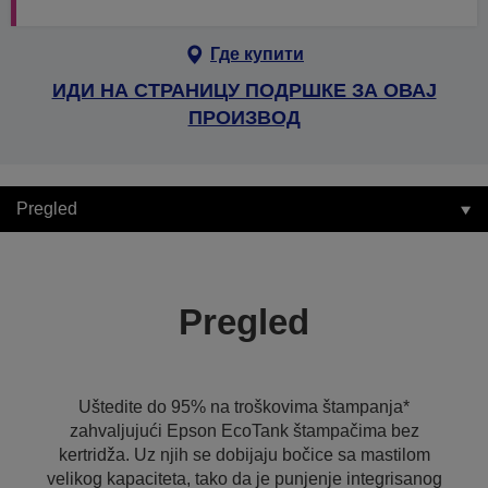
Где купити
ИДИ НА СТРАНИЦУ ПОДРШКЕ ЗА ОВАЈ
ПРОИЗВОД
Pregled
Pregled
Uštedite do 95% na troškovima štampanja*
zahvaljujući Epson EcoTank štampačima bez
kertridža. Uz njih se dobijaju bočice sa mastilom
velikog kapaciteta, tako da je punjenje integrisanog