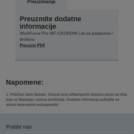
Preuzimanja
Preuzmite dodatne
informacije
WorkForce Pro WF-C8190DW List sa podacima /
brošura
Preuzmi PDF
Napomene:
1. Približan obim štampe. Stvaran broj odštampanih stranica zavisi od slika
koje se štampaju i uslova korišćenja. Dodatne informacije potražite na
adresi www.epson.eu/pageyield.
Pratite nas