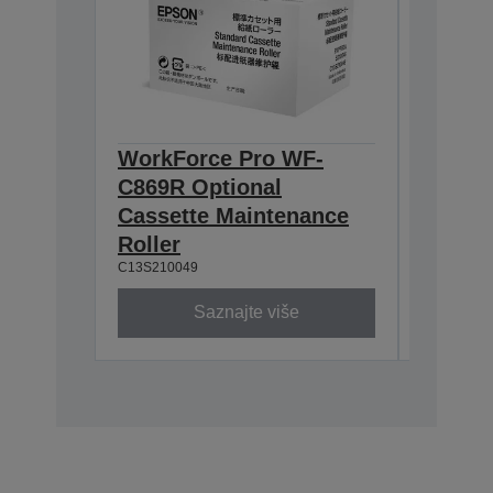
WorkForce Pro WF-
WorkF
C869R Optional
C869R
Cassette Maintenance
Casset
Roller
Roller
C13S210049
C13S2100
Saznajte više