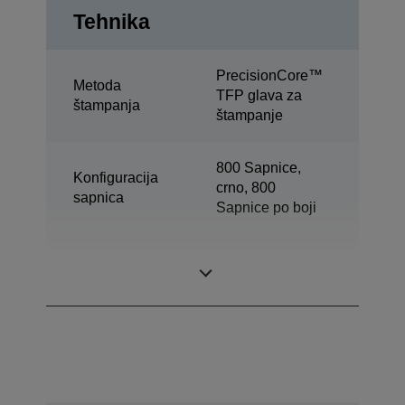
Tehnika
PrecisionCore™
Metoda
TFP glava za
štampanja
štampanje
800 Sapnice,
Konfiguracija
crno, 800
sapnica
Sapnice po boji
Minimalna
4,6 pl
veličina kapljice