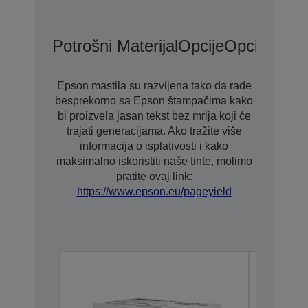
Potrošni Materijal
Opcije
Opcije Pro
Epson mastila su razvijena tako da rade
besprekorno sa Epson štampačima kako
bi proizvela jasan tekst bez mrlja koji će
trajati generacijama. Ako tražite više
informacija o isplativosti i kako
maksimalno iskoristiti naše tinte, molimo
pratite ovaj link:
https://www.epson.eu/pageyield