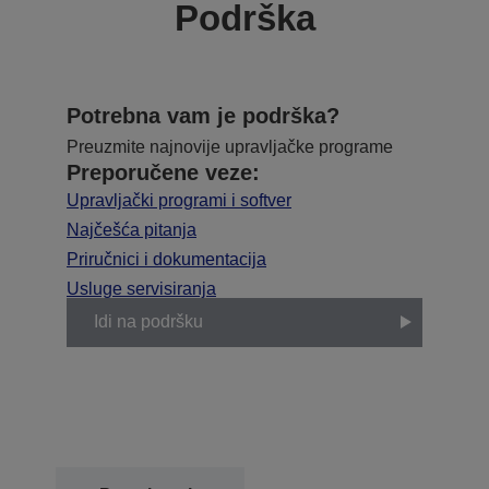
Podrška
Potrebna vam je podrška?
Preuzmite najnovije upravljačke programe
Preporučene veze:
Upravljački programi i softver
Najčešća pitanja
Priručnici i dokumentacija
Usluge servisiranja
Idi na podršku