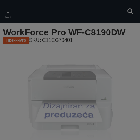
Skip
to
Pretr
main
Meni
content
WorkForce Pro WF-C8190DW
SKU: C11CG70401
Прекинуто