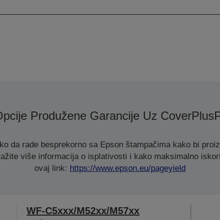
pcije Produžene Garancije Uz CoverPlus
ako da rade besprekorno sa Epson štampačima kako bi proizve
ažite više informacija o isplativosti i kako maksimalno iskori
ovaj link:
https://www.epson.eu/pageyield
WF-C5xxx/M52xx/M57xx