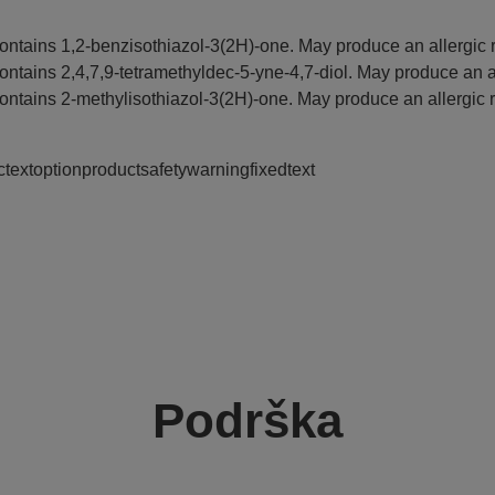
ontains 1,2-benzisothiazol-3(2H)-one. May produce an allergic r
ontains 2,4,7,9-tetramethyldec-5-yne-4,7-diol. May produce an al
ontains 2-methylisothiazol-3(2H)-one. May produce an allergic r
ctextoptionproductsafetywarningfixedtext
Podrška