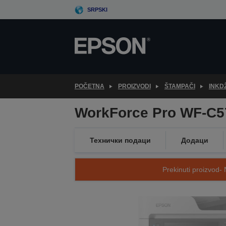
Skip
SRPSKI
to
main
content
POČETNA
PROIZVODI
ŠTAMPAČI
INKD
WorkForce Pro WF-C
Технички подаци
Додаци
Prekinuti proizvod- 