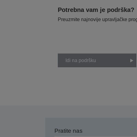
Potrebna vam je podrška?
Preuzmite najnovije upravljačke pr
Idi na podršku
Pratite nas