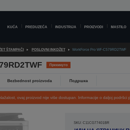
KUĆA
PREDUZEĆA
INDUSTRIJA
PROIZVODI
MASTILO
ŽET ŠTAMPAČI
POSLOVNI INKDŽET
WorkForce Pro WF-C579RD2TWF
579RD2TWF
Прекинуто
Bezbednost proizvoda
Подршка
Nažalost, ovaj proizvod nije više dostupan. Informacije o daljoj podršci 
SKU: C11CG77401BR