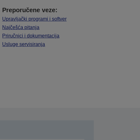
Preporučene veze:
Upravljački programi i softver
Najčešća pitanja
Priručnici i dokumentacija
Usluge servisiranja