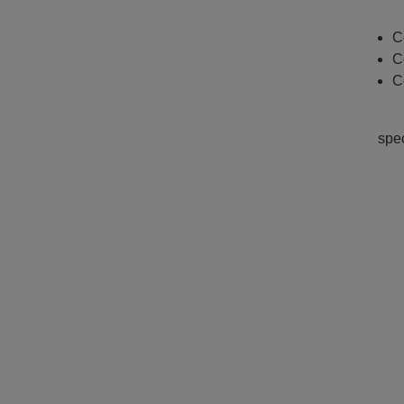
C
C
C
spe