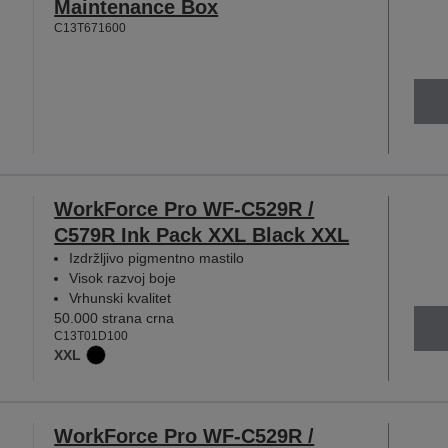
Maintenance Box
C13T671600
WorkForce Pro WF-C529R /
C579R Ink Pack XXL Black XXL
Izdržljivo pigmentno mastilo
Visok razvoj boje
Vrhunski kvalitet
50.000 strana crna
C13T01D100
XXL
WorkForce Pro WF-C529R /