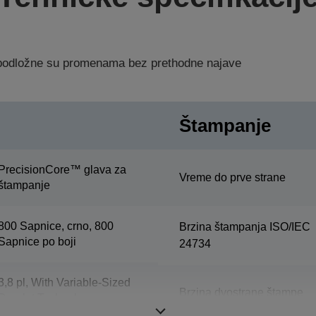
a podložne su promenama bez prethodne najave
Štampanje
PrecisionCore™ glava za
Vreme do prve strane
štampanje
800 Sapnice, crno, 800
Brzina štampanja ISO/IEC
Sapnice po boji
24734
3,8 pl, With Variable-Sized
Brzina dvostrane štampe
Droplet Technology
ISO/IEC