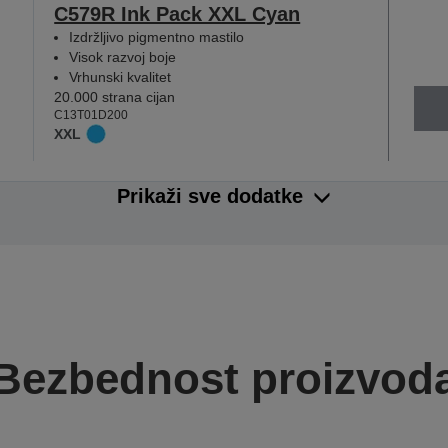
C579R Ink Pack XXL Cyan
Izdržljivo pigmentno mastilo
Visok razvoj boje
Vrhunski kvalitet
20.000 strana cijan
C13T01D200
XXL
Prikaži sve dodatke
Bezbednost proizvod