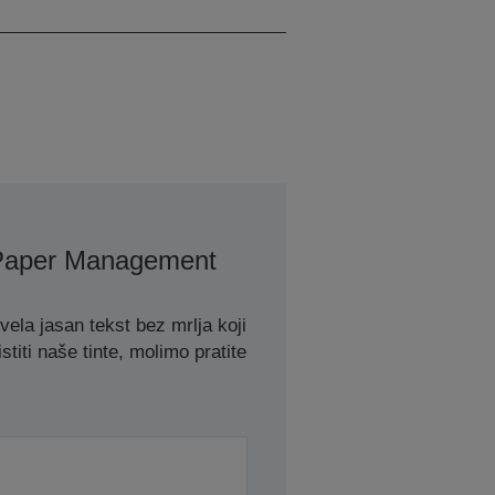
Pages/min Colour
Paper Management
la jasan tekst bez mrlja koji
stiti naše tinte, molimo pratite