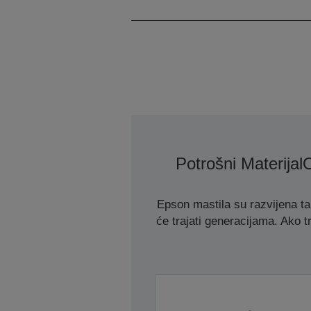
Potrošni Materijal
O
Epson mastila su razvijena t
će trajati generacijama. Ako tr