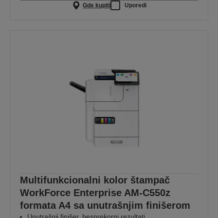
Gde kupiti
Uporedi
Multifunkcionalni kolor štampač
WorkForce Enterprise AM-C550z
formata A4 sa unutrašnjim finišerom
Unutrašnji finišer, besprekorni rezultati