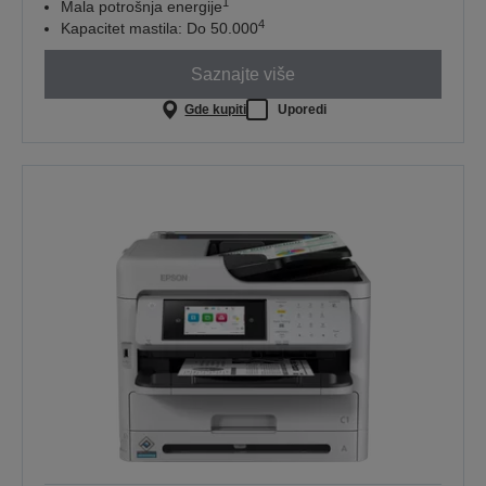
1
Mala potrošnja energije
4
Kapacitet mastila: Do 50.000
Saznajte više
Gde kupiti
Uporedi