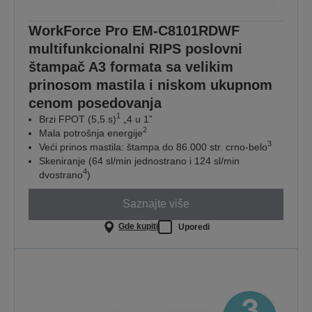
WorkForce Pro EM-C8101RDWF
multifunkcionalni RIPS poslovni
štampač A3 formata sa velikim
prinosom mastila i niskom ukupnom
cenom posedovanja
1
Brzi FPOT (5,5 s)
„4 u 1”
2
Mala potrošnja energije
3
Veći prinos mastila: štampa do 86.000 str. crno-belo
Skeniranje (64 sl/min jednostrano i 124 sl/min
4
dvostrano
)
Saznajte više
Gde kupiti
Uporedi