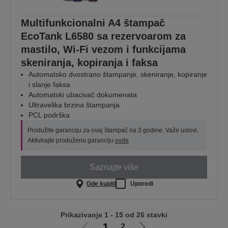
Multifunkcionalni A4 štampač
EcoTank L6580 sa rezervoarom za
mastilo, Wi-Fi vezom i funkcijama
skeniranja, kopiranja i faksa
Automatsko dvostrano štampanje, skeniranje, kopiranje
i slanje faksa
Automatski ubacivač dokumenata
Ultravelika brzina štampanja
PCL podrška
Produžite garanciju za ovaj štampač na 3 godine. Važe uslovi.
Aktivirajte produženu garanciju
ovde
Saznajte više
Gde kupiti
Uporedi
Prikazivanje 1 - 15 od 26 stavki
1
2