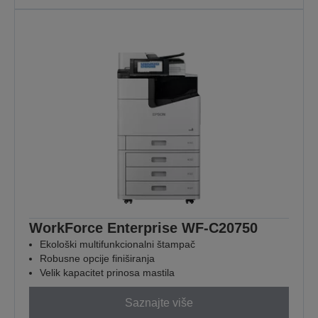
WorkForce Enterprise WF-C20750
Ekološki multifunkcionalni štampač
Robusne opcije finiširanja
Velik kapacitet prinosa mastila
Saznajte više