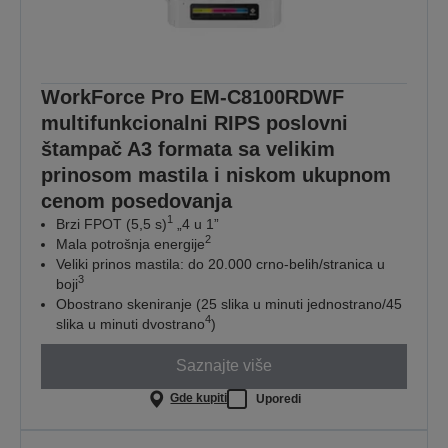
WorkForce Pro EM-C8100RDWF
multifunkcionalni RIPS poslovni
štampač A3 formata sa velikim
prinosom mastila i niskom ukupnom
cenom posedovanja
1
Brzi FPOT (5,5 s)
„4 u 1”
2
Mala potrošnja energije
Veliki prinos mastila: do 20.000 crno-belih/stranica u
3
boji
Obostrano skeniranje (25 slika u minuti jednostrano/45
4
slika u minuti dvostrano
)
Saznajte više
Gde kupiti
Uporedi