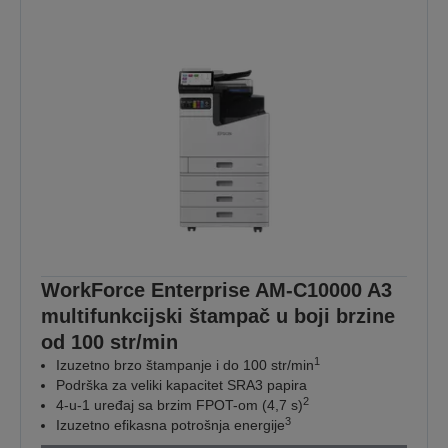
WorkForce Enterprise AM-C10000 A3
multifunkcijski štampač u boji brzine
od 100 str/min
1
Izuzetno brzo štampanje i do 100 str/min
Podrška za veliki kapacitet SRA3 papira
2
4-u-1 uređaj sa brzim FPOT-om (4,7 s)
3
Izuzetno efikasna potrošnja energije