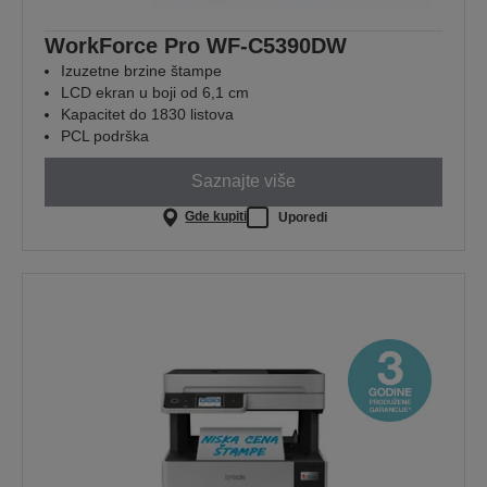
WorkForce Pro WF-C5390DW
Izuzetne brzine štampe
LCD ekran u boji od 6,1 cm
Kapacitet do 1830 listova
PCL podrška
Saznajte više
Gde kupiti
Uporedi