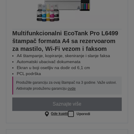
Multifunkcionalni EcoTank Pro L6499
štampač formata A4 sa rezervoarom
za mastilo, Wi-Fi vezom i faksom
A4 štampanje, kopiranje, skeniranje i slanje faksa
Automatski ubacivač dokumenata
Ekran u boji osetljiv na dodir od 6,1 cm
PCL podrška
Produžite garanciju za ovaj štampač na 3 godine. Važe uslovi.
Aktivirajte produženu garanciju
ovde
Saznajte više
Gde kupiti
Uporedi