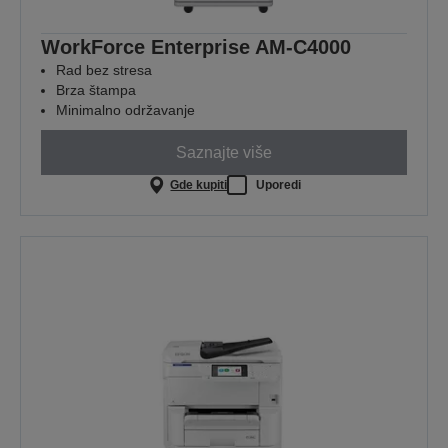
WorkForce Enterprise​ AM-C4000​
Rad bez stresa
Brza štampa
Minimalno održavanje
Saznajte više
Gde kupiti
Uporedi