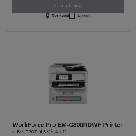
Saznajte više
Gde kupiti
Uporedi
WorkForce Pro EM-C800RDWF Printer
2
Brzi FPOT (4,8 s)
„4 u 1”