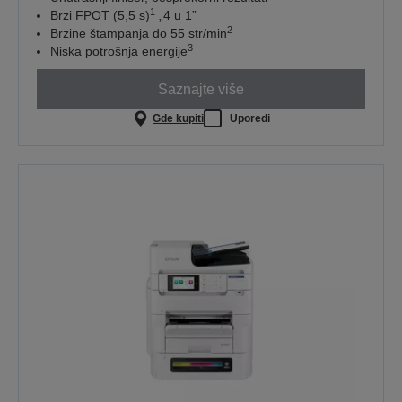
1
Brzi FPOT (5,5 s)
„4 u 1”
2
Brzine štampanja do 55 str/min
3
Niska potrošnja energije
Saznajte više
Gde kupiti
Uporedi