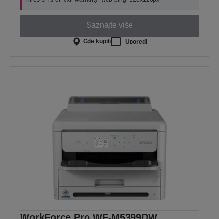
Saznajte više
Gde kupiti
Uporedi
WorkForce Pro WF-M5399DW