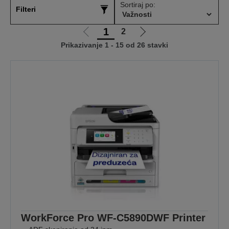
Sortiraj po:
Filteri
1
2
Idi
Idi
Prikazivanje 1 - 15 od 26 stavki
na
na
prethodnu
sledeću
stranicu
stranicu
WorkForce Pro WF-C5890DWF Printer