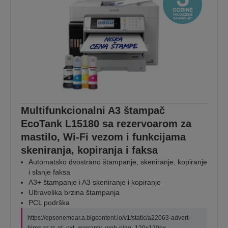
Multifunkcionalni A3 štampač
EcoTank L15180 sa rezervoarom za
mastilo, Wi-Fi vezom i funkcijama
skeniranja, kopiranja i faksa
Automatsko dvostrano štampanje, skeniranje, kopiranje
i slanje faksa
A3+ štampanje i A3 skeniranje i kopiranje
Ultravelika brzina štampanja
PCL podrška
https://epsonemear.a.bigcontent.io/v1/static/a22063-advert-
hires-sr-rs-et_ext_warranty_web-ping_120x120px