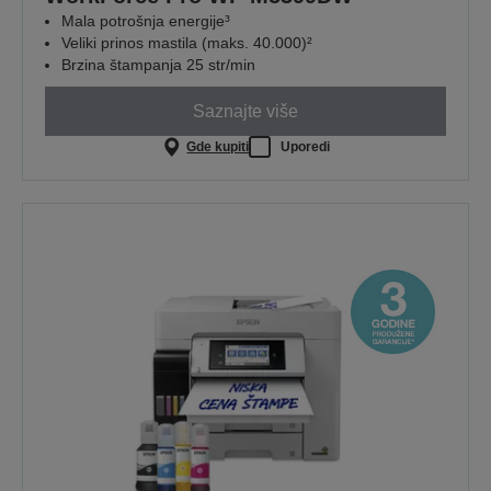
Mala potrošnja energije³
Veliki prinos mastila (maks. 40.000)²
Brzina štampanja 25 str/min
Saznajte više
Gde kupiti
Uporedi