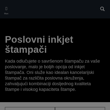
Skip
to
Pretr
main
Meni
content
Poslovni inkjet
štampači
Kada odlučujete o savršenom štampaču za vaše
poslovanje, malo je boljih opcija od inkjet
štampača. Oni služe kao idealan kancelarijski
štampač za različita poslovna okruženja,
zahvaljujući kombinaciji dosljednog kvaliteta
štampe i visokog kapaciteta štampe.