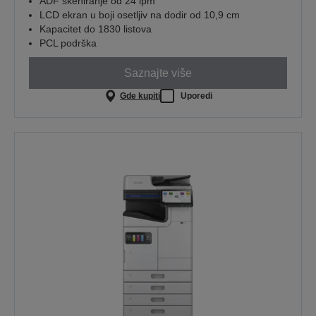
ADF skeniranje od 24 ipm
LCD ekran u boji osetljiv na dodir od 10,9 cm
Kapacitet do 1830 listova
PCL podrška
Saznajte više
Gde kupiti
Uporedi