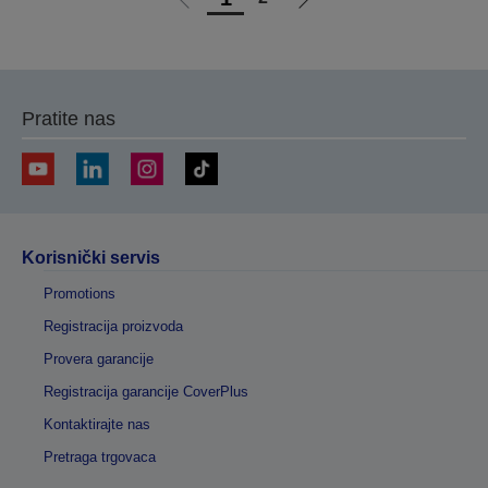
Idi
Idi
na
na
prethodnu
sledeću
stranicu
stranicu
Pratite nas
Korisnički servis
Promotions
Registracija proizvoda
Provera garancije
Registracija garancije CoverPlus
Kontaktirajte nas
Pretraga trgovaca