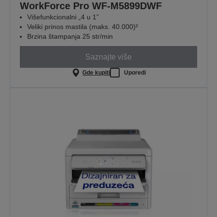
WorkForce Pro WF-M5899DWF
Višefunkcionalni „4 u 1”
Veliki prinos mastila (maks. 40.000)²
Brzina štampanja 25 str/min
Saznajte više
Gde kupiti
Uporedi