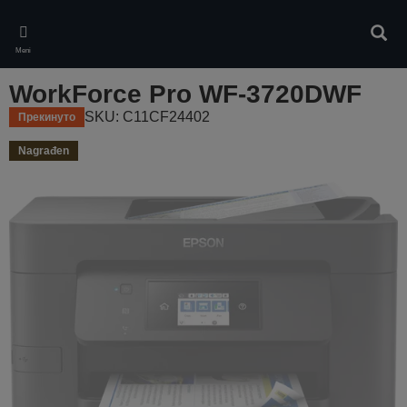
Skip
to
Pretr
main
Meni
content
WorkForce Pro WF-3720DWF
SKU: C11CF24402
Прекинуто
Nagrađen