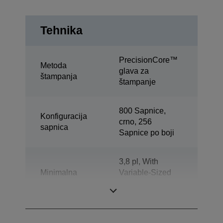
Tehnika
PrecisionCore™
Metoda
glava za
štampanja
štampanje
800 Sapnice,
Konfiguracija
crno, 256
sapnica
Sapnice po boji
3,8 pl, With
Minimalna
Variable-Sized
veličina kapljice
Droplet
Technology