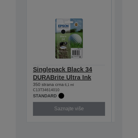
Singlepack Black 34
Single
DURABrite Ultra Ink
DURABr
350 strana crna
300 strana
6,1 ml
C13T34614010
C13T34624
STANDARD
STANDA
Saznajte više