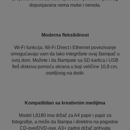
dopunjavana nema muke i nereda.
Moderna fleksibilnost
Wi-Fi funkcija, Wi-Fi Direct i Ethernet povezivanje
omogućavaju vam da lako integrišete ovaj štampač u
svoj dom. Možete i da štampate sa SD kartica i USB
fleš diskova pomoću ekrana u boji veličine 10,9 cm,
osetljivog na dodir.
Kompatibilan sa kreativnim medijima
Model L8180 ima držač za A4 papir i papir za
fotografije, a može da štampa i direktno na pogodne
CD-ove/DVD-ove. A3+ zadnji držač prihvata