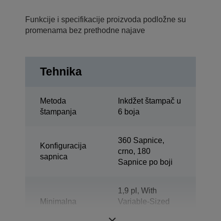
Funkcije i specifikacije proizvoda podložne su
promenama bez prethodne najave
Tehnika
Metoda
Inkdžet štampač u
štampanja
6 boja
360 Sapnice,
Konfiguracija
crno, 180
sapnica
Sapnice po boji
1,9 pl, With
Minimalna
Variable-Sized
veličina kapljice
Droplet