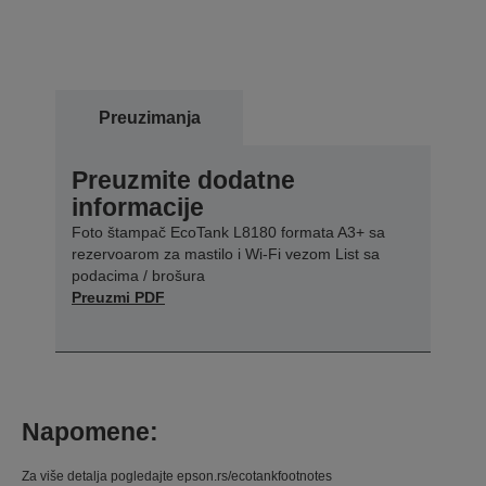
Preuzimanja
Preuzmite dodatne
informacije
Foto štampač EcoTank L8180 formata A3+ sa
rezervoarom za mastilo i Wi-Fi vezom List sa
podacima / brošura
Preuzmi PDF
Napomene:
Za više detalja pogledajte epson.rs/ecotankfootnotes