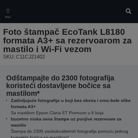
Skip
to
Pretr
main
Meni
content
Foto štampač EcoTank L8180
formata A3+ sa rezervoarom za
mastilo i Wi-Fi vezom
SKU: C11CJ21402
Odštampajte do 2300 fotografija
koristeći dostavljene bočice sa
mastilom*
Zadivljujuće fotografije u boji bez okvira i crno-bele slike
formata A3+
Sa mastilom Epson Claria ET Premium u 6 boja
Izuzetno niska cena štampe uz punjive rezervoare za
mastilo
Štampa do 2300 visokokvalitetnih fotografija pomoću jednog
kompleta bočica sa mastilom*