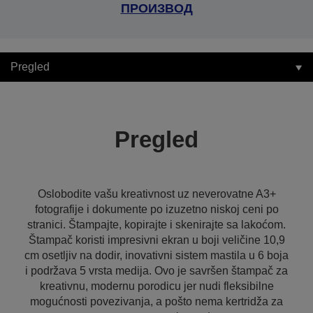
ПРОИЗВОД
Pregled
Pregled
Oslobodite vašu kreativnost uz neverovatne A3+
fotografije i dokumente po izuzetno niskoj ceni po
stranici. Štampajte, kopirajte i skenirajte sa lakoćom.
Štampač koristi impresivni ekran u boji veličine 10,9
cm osetljiv na dodir, inovativni sistem mastila u 6 boja
i podržava 5 vrsta medija. Ovo je savršen štampač za
kreativnu, modernu porodicu jer nudi fleksibilne
mogućnosti povezivanja, a pošto nema kertridža za