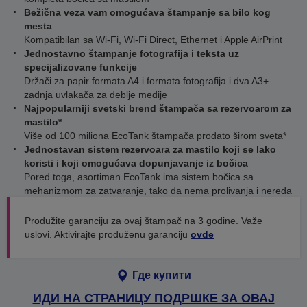
Bežična veza vam omogućava štampanje sa bilo kog
mesta
Kompatibilan sa Wi-Fi, Wi-Fi Direct, Ethernet i Apple AirPrint
Jednostavno štampanje fotografija i teksta uz
specijalizovane funkcije
Držači za papir formata A4 i formata fotografija i dva A3+
zadnja uvlakača za deblje medije
Najpopularniji svetski brend štampača sa rezervoarom za
mastilo*
Više od 100 miliona EcoTank štampača prodato širom sveta*
Jednostavan sistem rezervoara za mastilo koji se lako
koristi i koji omogućava dopunjavanje iz bočica
Pored toga, asortiman EcoTank ima sistem bočica sa
mehanizmom za zatvaranje, tako da nema prolivanja i nereda
Produžite garanciju za ovaj štampač na 3 godine. Važe
uslovi. Aktivirajte produženu garanciju
ovde
Где купити
ИДИ НА СТРАНИЦУ ПОДРШКЕ ЗА ОВАЈ