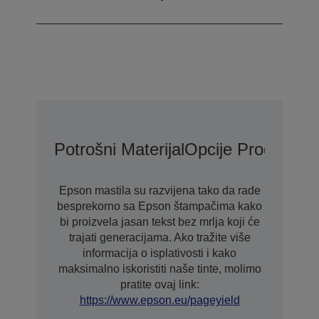
Technology
Potrošni Materijal
Opcije Produžene
Epson mastila su razvijena tako da rade
besprekorno sa Epson štampačima kako
bi proizvela jasan tekst bez mrlja koji će
trajati generacijama. Ako tražite više
informacija o isplativosti i kako
maksimalno iskoristiti naše tinte, molimo
pratite ovaj link:
https://www.epson.eu/pageyield