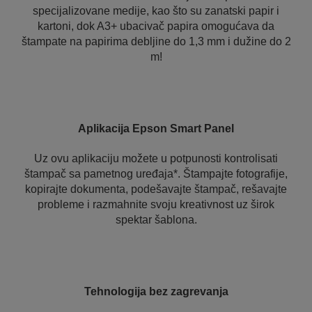
specijalizovane medije, kao što su zanatski papir i
kartoni, dok A3+ ubacivač papira omogućava da
štampate na papirima debljine do 1,3 mm i dužine do 2
m!
Aplikacija Epson Smart Panel
Uz ovu aplikaciju možete u potpunosti kontrolisati
štampač sa pametnog uređaja*. Štampajte fotografije,
kopirajte dokumenta, podešavajte štampač, rešavajte
probleme i razmahnite svoju kreativnost uz širok
spektar šablona.
Tehnologija bez zagrevanja