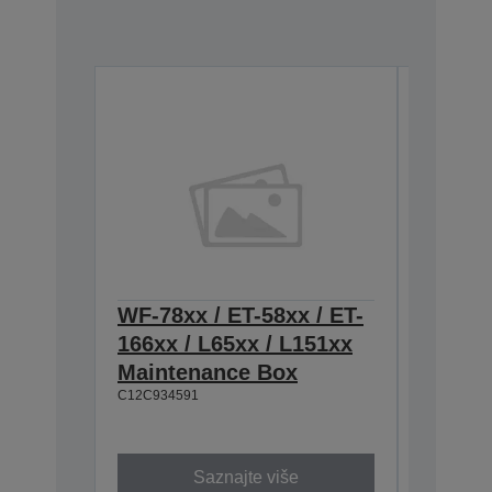
WF-78xx / ET-58xx / ET-
115 Ec
166xx / L65xx / L151xx
Black 
Maintenance Box
2.300 foto
6.200 str
C12C934591
C13T07C1
Saznajte više