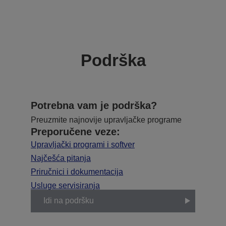
Podrška
Potrebna vam je podrška?
Preuzmite najnovije upravljačke programe
Preporučene veze:
Upravljački programi i softver
Najčešća pitanja
Priručnici i dokumentacija
Usluge servisiranja
Idi na podršku