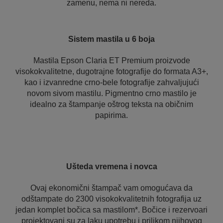
zamenu, nema ni nereda.
Sistem mastila u 6 boja
Mastila Epson Claria ET Premium proizvode
visokokvalitetne, dugotrajne fotografije do formata A3+,
kao i izvanredne crno-bele fotografije zahvaljujući
novom sivom mastilu. Pigmentno crno mastilo je
idealno za štampanje oštrog teksta na običnim
papirima.
Ušteda vremena i novca
Ovaj ekonomični štampač vam omogućava da
odštampate do 2300 visokokvalitetnih fotografija uz
jedan komplet bočica sa mastilom*. Bočice i rezervoari
projektovani su za laku upotrebu i prilikom njihovog