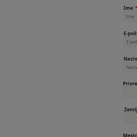
Ime
E-poš
Nazi
Privr
Zeml
Mest