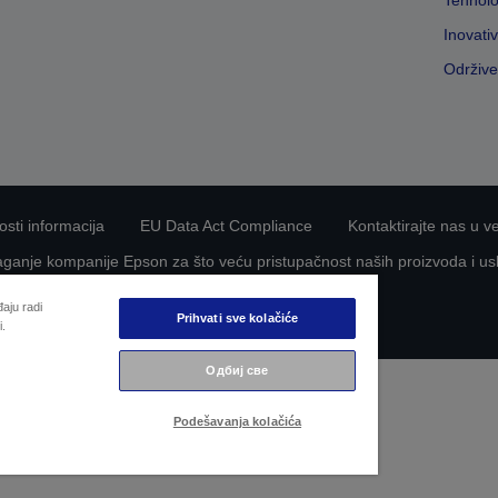
Tehnolo
Inovati
Održive
nosti informacija
EU Data Act Compliance
Kontaktirajte nas u v
aganje kompanije Epson za što veću pristupačnost naših proizvoda i us
Copyright © 2026 Seiko Epson
aju radi
Prihvati sve kolačiće
i.
Одбиј све
Podešavanja kolačića