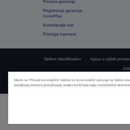
Provera garancije
Registracija garancije
CoverPlus
Kontaktirajte nas
Pretraga trgovaca
Sellers Identification
Izjavu o zaštiti privat
Zal
Klikom na "Prihvati sve kolačiće" slažete se da se kolačići sačuvaju na Vašem uređ
poboljšanja iskustva pretraživanja, analize korišćenja sajta i marketinških aktivnost