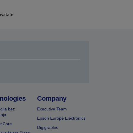
hvatate
nologies
Company
gija bez
Executive Team
nja
Epson Europe Electronics
onCore
Digigraphie