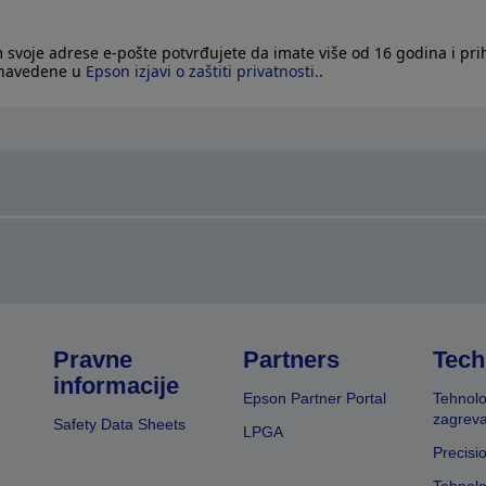
 svoje adrese e-pošte potvrđujete da imate više od 16 godina i pri
 navedene u
Epson izjavi o zaštiti privatnosti.
.
Pravne
Partners
Tech
informacije
Epson Partner Portal
Tehnolo
zagreva
Safety Data Sheets
LPGA
Precisi