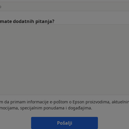
 imate dodatnih pitanja?
im da primam informacije e-poštom o Epson proizvodima, aktuelni
mocijama, specijalnim ponudama i događajima.
Pošalji