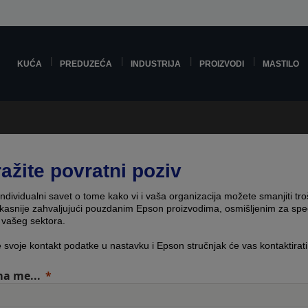
KUĆA
PREDUZEĆA
INDUSTRIJA
PROIZVODI
MASTILO
ražite povratni poziv
individualni savet o tome kako vi i vaša organizacija možete smanjiti tro
fikasnije zahvaljujući pouzdanim Epson proizvodima, osmišljenim za spe
 vašeg sektora.
e svoje kontakt podatke u nastavku i Epson stručnjak će vas kontaktirati
a me...