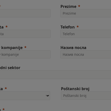
Prezime
ta
Telefon
v kompanije
Назив посла
edni sektor
ja
Poštanski broj
o