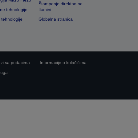
gija Micro Piezo
Štampanje direktno na
vne tehnologije
tkanini
 tehnologije
Globalna stranica
ezi sa podacima
Informacije o kolačićima
luga