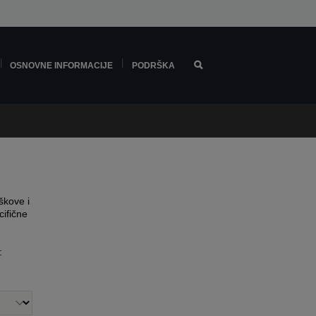
OSNOVNE INFORMACIJE
PODRŠKA
škove i
cifične
: