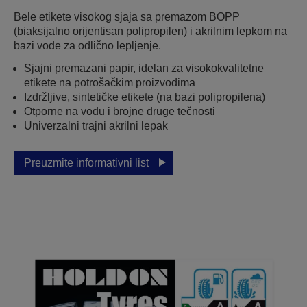
Bele etikete visokog sjaja sa premazom BOPP
(biaksijalno orijentisan polipropilen) i akrilnim lepkom na
bazi vode za odlično lepljenje.
Sjajni premazani papir, idelan za visokokvalitetne
etikete na potrošačkim proizvodima
Izdržljive, sintetičke etikete (na bazi polipropilena)
Otporne na vodu i brojne druge tečnosti
Univerzalni trajni akrilni lepak
Preuzmite informativni list