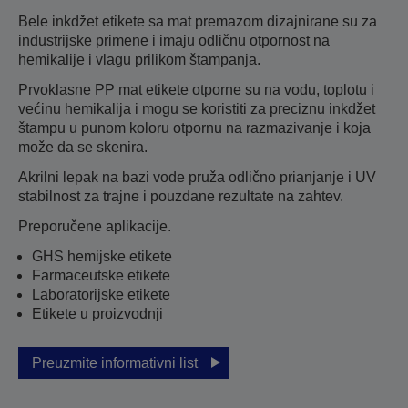
Bele inkdžet etikete sa mat premazom dizajnirane su za
industrijske primene i imaju odličnu otpornost na
hemikalije i vlagu prilikom štampanja.
Prvoklasne PP mat etikete otporne su na vodu, toplotu i
većinu hemikalija i mogu se koristiti za preciznu inkdžet
štampu u punom koloru otpornu na razmazivanje i koja
može da se skenira.
Akrilni lepak na bazi vode pruža odlično prianjanje i UV
stabilnost za trajne i pouzdane rezultate na zahtev.
Preporučene aplikacije.
GHS hemijske etikete
Farmaceutske etikete
Laboratorijske etikete
Etikete u proizvodnji
Preuzmite informativni list