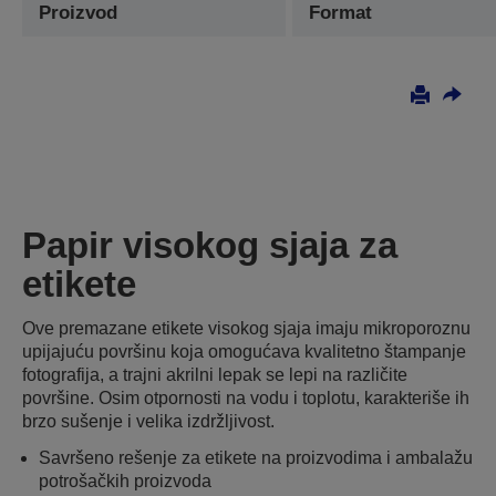
Proizvod
Format
Papir visokog sjaja za
etikete
Ove premazane etikete visokog sjaja imaju mikroporoznu
upijajuću površinu koja omogućava kvalitetno štampanje
fotografija, a trajni akrilni lepak se lepi na različite
površine. Osim otpornosti na vodu i toplotu, karakteriše ih
brzo sušenje i velika izdržljivost.
Savršeno rešenje za etikete na proizvodima i ambalažu
potrošačkih proizvoda