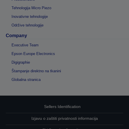
Tehnologija Micro Piezo
Inovativne tehnologije
Održive tehnologije
Company
Executive Team
Epson Europe Electronics
Digigraphie
Štampanje direktno na tkanini
Globalna stranica
Sellers Identification
Izjavu o zaštiti privatnosti informacija