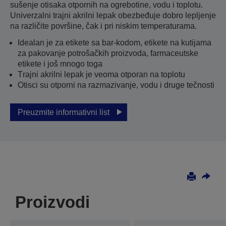
sušenje otisaka otpornih na ogrebotine, vodu i toplotu.
Univerzalni trajni akrilni lepak obezbeđuje dobro lepljenje
na različite površine, čak i pri niskim temperaturama.
Idealan je za etikete sa bar-kodom, etikete na kutijama
za pakovanje potrošačkih proizvoda, farmaceutske
etikete i još mnogo toga
Тrajni akrilni lepak je veoma otporan na toplotu
Otisci su otporni na razmazivanje, vodu i druge tečnosti
Preuzmite informativni list
Proizvodi