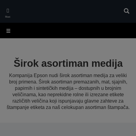
Skip
to
Pretr
main
Meni
content
Širok asortiman medija
Kompanija Epson nudi širok asortiman medija za veliki
broj primena. Širok asortiman premazanih, mat, sjajnih,
papirnih i sintetičkih medija – dostupnih u brojnim
veličinama, kao neprekidne rolne ili izrezane etikete
različitih veličina koji ispunjavaju glavne zahteve za
štampanje etiketa za naš celokupan asortiman štampača.