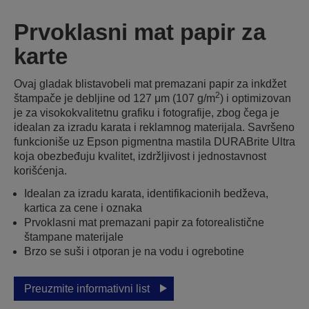
Prvoklasni mat papir za
karte
Оvaj gladak blistavobeli mat premazani papir za inkdžet
2
štampače je debljine od 127 μm (107 g/m
) i optimizovan
je za visokokvalitetnu grafiku i fotografije, zbog čega je
idealan za izradu karata i reklamnog materijala. Savršeno
funkcioniše uz Epson pigmentna mastila DURABrite Ultra
koja obezbeđuju kvalitet, izdržljivost i jednostavnost
korišćenja.
Idealan za izradu karata, identifikacionih bedževa,
kartica za cene i oznaka
Prvoklasni mat premazani papir za fotorealistične
štampane materijale
Brzo se suši i otporan je na vodu i ogrebotine
Preuzmite informativni list