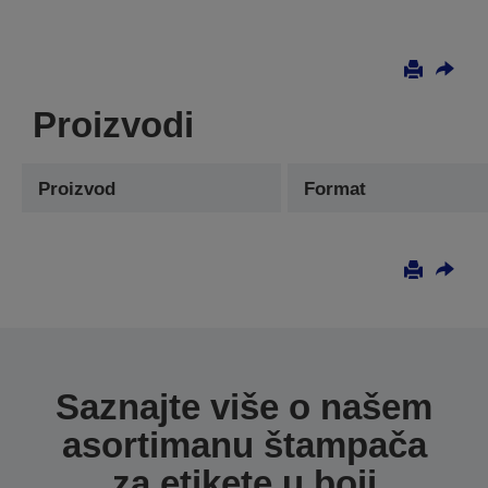
Proizvodi
Proizvod
Format
Saznajte više o našem
asortimanu štampača
za etikete u boji