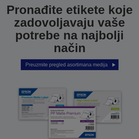
Pronađite etikete koje
zadovoljavaju vaše
potrebe na najbolji
način
Preuzmite pregled asortimana medija