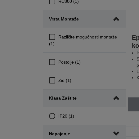
RC800 (1)
Vrsta Montaže
E
Različite mogućnosti montaže
(1)
ko
I
S
Postolje (1)
p
L
K
Zid (1)
Klasa Zaštite
IP20 (1)
Napajanje