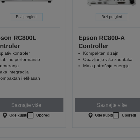
Brzi pregled
Brzi pregled
pson RC800L
Epson RC800-A
ntroler
Controller
splativ kontroler
Kompaktan dizajn
tabilne performanse
Obavljanje više zadataka
omeranja
Mala potrošnja energije
aka integracija
ompaktan i efikasan
Saznajte više
Saznajte više
Gde kupiti
Uporedi
Gde kupiti
Uporedi