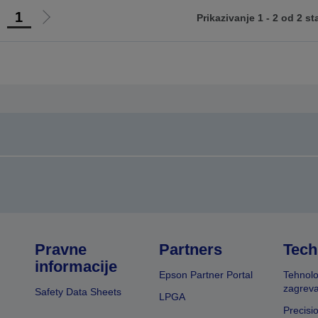
1
Prikazivanje 1 - 2 od 2 st
di
Idi
na
na
rethodnu
sledeću
tranicu
stranicu
Pravne
Partners
Tech
informacije
Epson Partner Portal
Tehnolo
zagreva
Safety Data Sheets
LPGA
Precisi