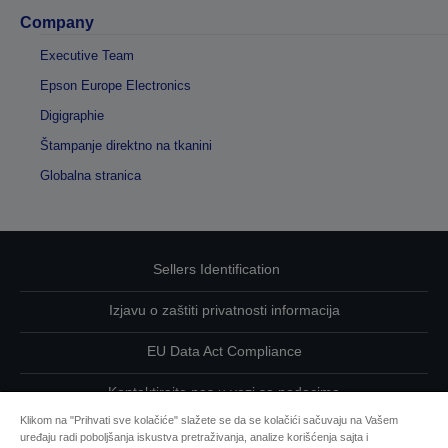
Company
Executive Team
Epson Europe Electronics
Digigraphie
Štampanje direktno na tkanini
Globalna stranica
Sellers Identification
Izjavu o zaštiti privatnosti informacija
EU Data Act Compliance
Kontaktirajte nas u vezi sa podacima
Klikom na "Prihvati sve kolačiće" slažete se da se kolačići sačuvaju na Vašem
Informacije o kolačićima
uređaju radi poboljšanja iskustva pretraživanja, analize korišćenja sajta i