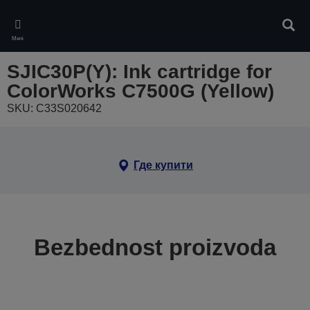
Skip
to
Pretr
main
Meni
content
SJIC30P(Y): Ink cartridge for
ColorWorks C7500G (Yellow)
SKU: C33S020642
Где купити
Bezbednost proizvoda