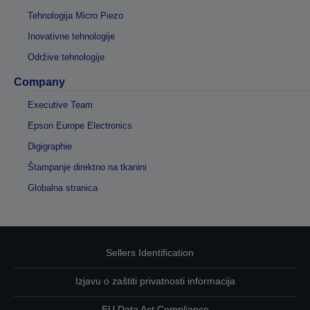
Tehnologija Micro Piezo
Inovativne tehnologije
Održive tehnologije
Company
Executive Team
Epson Europe Electronics
Digigraphie
Štampanje direktno na tkanini
Globalna stranica
Sellers Identification
Izjavu o zaštiti privatnosti informacija
EU Data Act Compliance