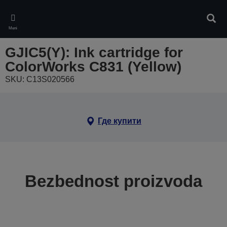
Skip
to
Pretr
main
Meni
content
GJIC5(Y): Ink cartridge for
ColorWorks C831 (Yellow)
SKU: C13S020566
Где купити
Bezbednost proizvoda