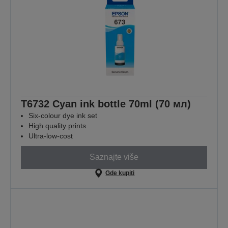
T6732 Cyan ink bottle 70ml (70 мл)
Six-colour dye ink set
High quality prints
Ultra-low-cost
Saznajte više
Gde kupiti