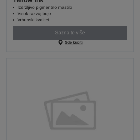
Izdržljivo pigmentno mastilo
Visok razvoj boje
Vrhunski kvalitet
Saznajte više
Gde kupiti