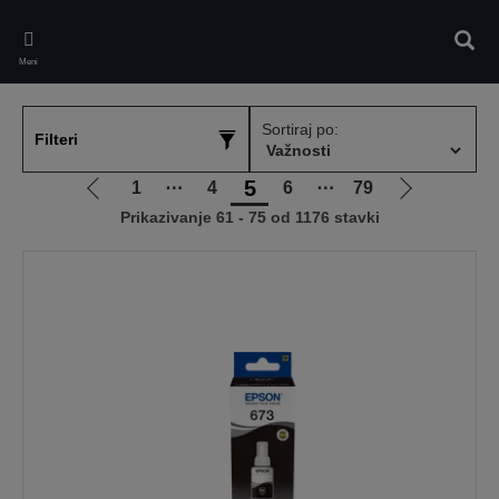
Skip
to
Pretr
main
Meni
content
Sortiraj po:
Filteri
5
1
⋯
4
6
⋯
79
Idi
Idi
Prikazivanje 61 - 75 od 1176 stavki
na
na
prethodnu
sledeću
stranicu
stranicu