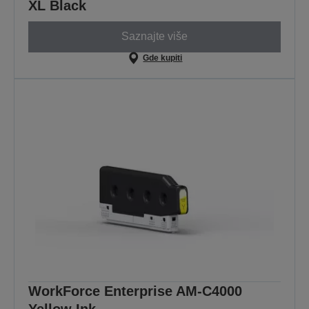
XL Black
Saznajte više
Gde kupiti
WorkForce Enterprise AM-C4000
Yellow Ink