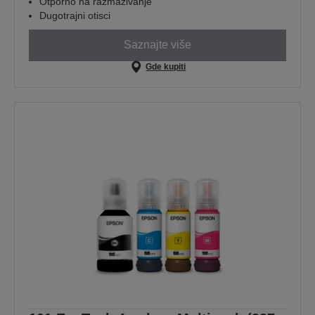
Otporno na razmazivanje
Dugotrajni otisci
Saznajte više
Gde kupiti