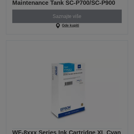
Maintenance Tank SC-P700/SC-P900
Saznajte više
Gde kupiti
WF-8xxx Series Ink Cartridge XL Cyan