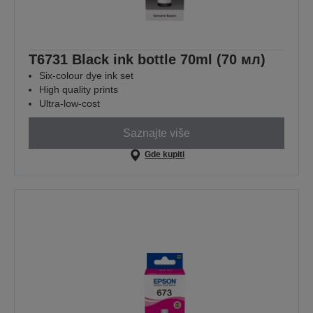
T6731 Black ink bottle 70ml (70 мл)
Six-colour dye ink set
High quality prints
Ultra-low-cost
Saznajte više
Gde kupiti