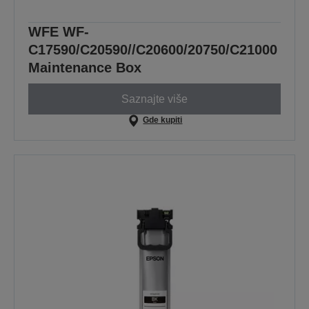
WFE WF-
C17590/C20590//C20600/20750/C21000
Maintenance Box
Saznajte više
Gde kupiti