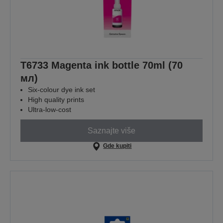
T6733 Magenta ink bottle 70ml (70
мл)
Six-colour dye ink set
High quality prints
Ultra-low-cost
Saznajte više
Gde kupiti