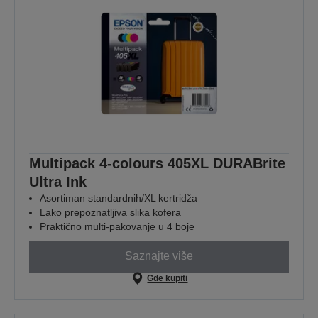
Multipack 4-colours 405XL DURABrite
Ultra Ink
Asortiman standardnih/XL kertridža
Lako prepoznatljiva slika kofera
Praktično multi-pakovanje u 4 boje
Saznajte više
Gde kupiti