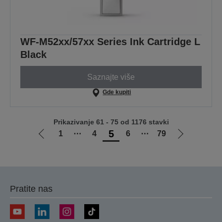
WF-M52xx/57xx Series Ink Cartridge L
Black
Saznajte više
Gde kupiti
Prikazivanje 61 - 75 od 1176 stavki
5
1
⋯
4
6
⋯
79
Idi
Idi
na
na
prethodnu
sledeću
stranicu
stranicu
Pratite nas