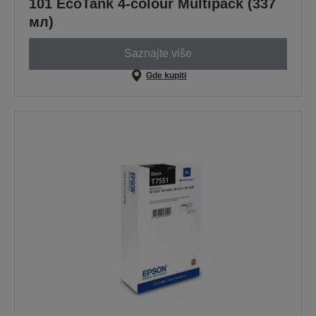
101 EcoTank 4-colour Multipack (337
мл)
Saznajte više
Gde kupiti