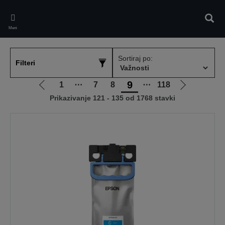
Skip
to
Pretr
main
Meni
content
Sortiraj po:
Filteri
9
1
⋯
7
8
⋯
118
Idi
Idi
Prikazivanje 121 - 135 od 1768 stavki
na
na
prethodnu
sledeću
stranicu
stranicu