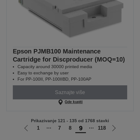
Epson PJMB100 Maintenance
Cartridge for Discproducer (MOQ=10)
Capacity around 30000 printed media
Easy to exchange by user
For PP-100II, PP-100IIBD, PP-100AP
Saznajte više
Gde kupiti
Prikazivanje 121 - 135 od 1768 stavki
9
1
⋯
7
8
⋯
118
Idi
Idi
na
na