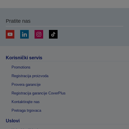
prethodnu
sledeću
stranicu
stranicu
Pratite nas
Korisnički servis
Promotions
Registracija proizvoda
Provera garancije
Registracija garancije CoverPlus
Kontaktirajte nas
Pretraga trgovaca
Uslovi