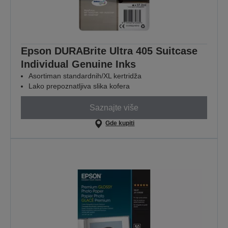
Epson DURABrite Ultra 405 Suitcase
Individual Genuine Inks
Asortiman standardnih/XL kertridža
Lako prepoznatljiva slika kofera
Saznajte više
Gde kupiti