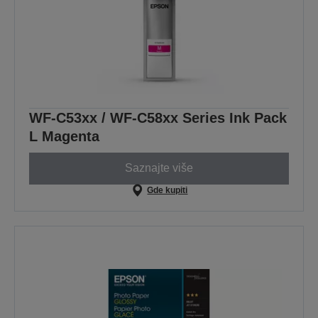
WF-C53xx / WF-C58xx Series Ink Pack
L Magenta
Saznajte više
Gde kupiti