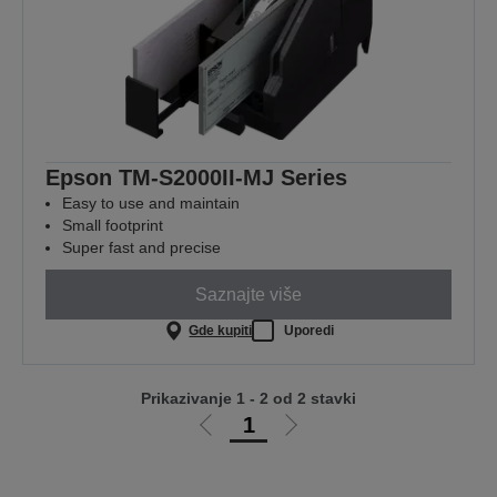
Epson TM-S2000II-MJ Series
Easy to use and maintain
Small footprint
Super fast and precise
Saznajte više
Gde kupiti
Uporedi
Prikazivanje 1 - 2 od 2 stavki
1
Idi
Idi
na
na
prethodnu
sledeću