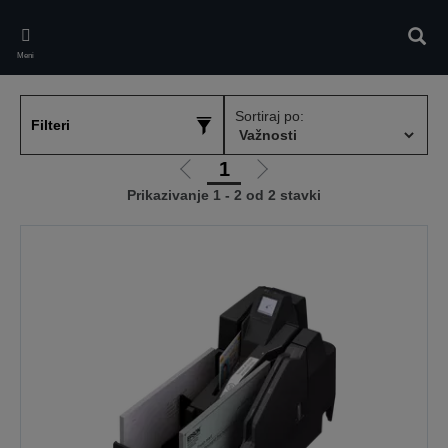
Skip
to
Pretr
main
Meni
content
Sortiraj po:
Filteri
1
Idi
Idi
Prikazivanje 1 - 2 od 2 stavki
na
na
prethodnu
sledeću
stranicu
stranicu