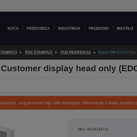
KUĆA
PREDUZEĆA
INDUSTRIJA
PROIZVODI
MASTILO
ŠTAMPAČI
POS ŠTAMPAČI
POS PERIFERIJA
Epson DM-D210 (711): 
 Customer display head only (ED
Nažalost, ovaj proizvod nije više dostupan. Informacije o daljoj podršci 
SKU: A61B134711