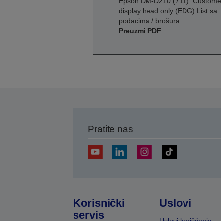
Epson DM-D210 (711): Custome
display head only (EDG) List sa
podacima / brošura
Preuzmi PDF
Pratite nas
Korisnički
Uslovi
servis
Uslovi korišćenja