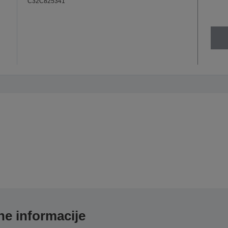
C32C825341
e informacije