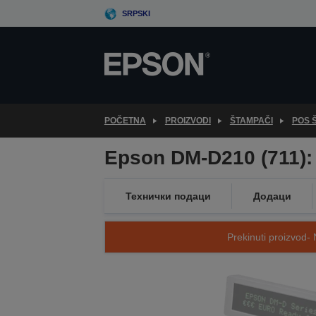
Skip
SRPSKI
to
main
content
POČETNA
PROIZVODI
ŠTAMPAČI
POS 
Epson DM-D210 (711):
Технички подаци
Додаци
Prekinuti proizvod- 