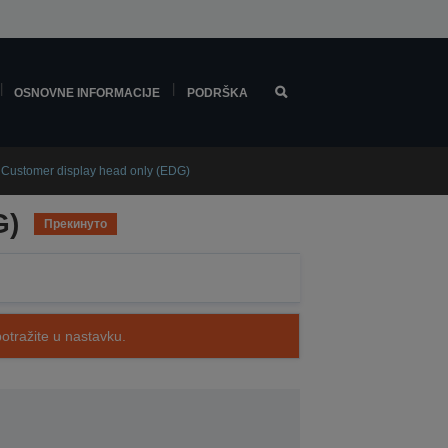
OSNOVNE INFORMACIJE
PODRŠKA
Customer display head only (EDG)
G)
Прекинуто
potražite u nastavku.