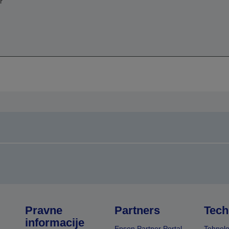
r
Pravne
Partners
Tech
informacije
Epson Partner Portal
Tehnolo