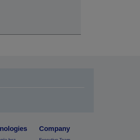
nologies
Company
gija bez
Executive Team